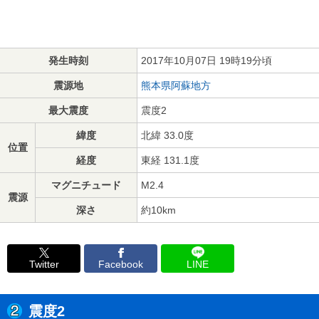
発生時刻
2017年10月07日 19時19分頃
震源地
熊本県阿蘇地方
最大震度
震度2
緯度
北緯 33.0度
位置
経度
東経 131.1度
マグニチュード
M2.4
震源
深さ
約10km
Twitter
Facebook
LINE
震度2