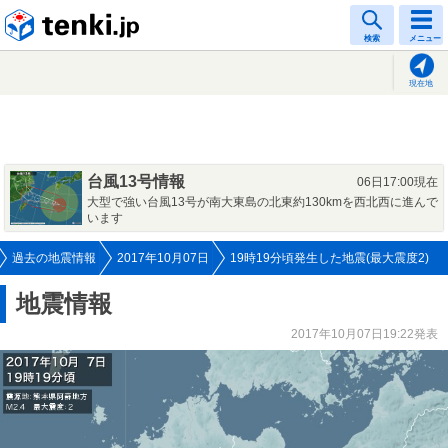
tenki.jp
検索
メニュー
現在地
台風13号情報
06日17:00現在
大型で強い台風13号が南大東島の北東約130kmを西北西に進んで
います
過去の地震情報
2017年10月07日
19時19分頃発生した地震(最大震度2)
地震情報
2017年10月07日19:22発表