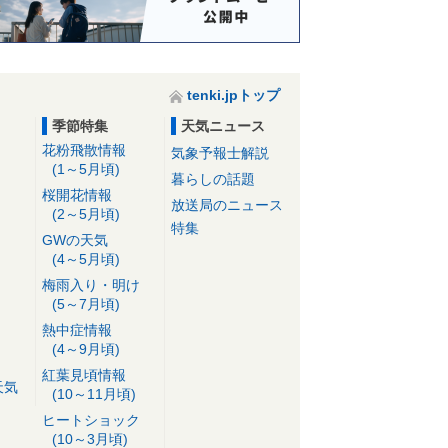
tenki.jpトップ
季節特集
天気ニュース
花粉飛散情報
気象予報士解説
(1～5月頃)
暮らしの話題
桜開花情報
放送局のニュース
(2～5月頃)
特集
GWの天気
(4～5月頃)
梅雨入り・明け
(5～7月頃)
熱中症情報
(4～9月頃)
紅葉見頃情報
天気
(10～11月頃)
ヒートショック
(10～3月頃)