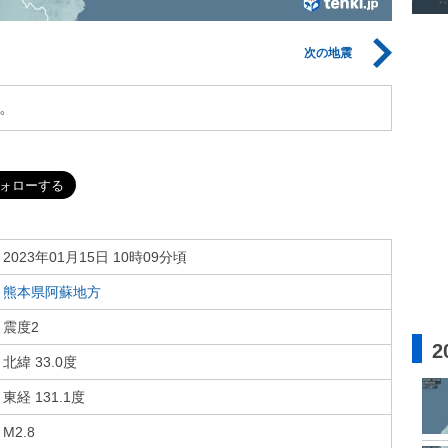
次の地震
。
2023年01月15日 10時09分頃
熊本県阿蘇地方
震度2
2
北緯 33.0度
東経 131.1度
M2.8