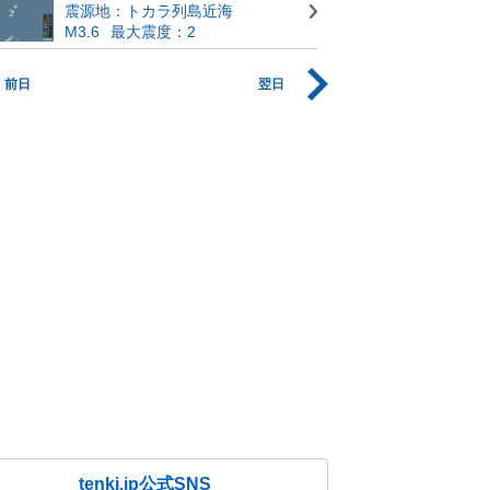
震源地：トカラ列島近海
M3.6
最大震度：2
前日
翌日
tenki.jp公式SNS