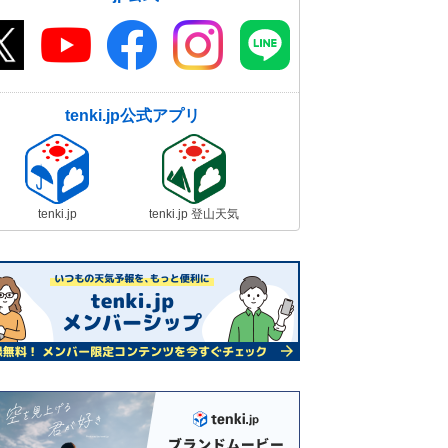
tenki.jp公式アプリ
tenki.jp
tenki.jp 登山天気