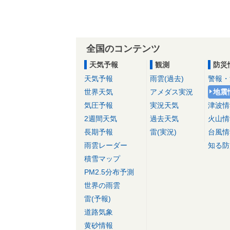
全国のコンテンツ
天気予報
観測
防災
天気予報
雨雲(過去)
警報・
世界天気
アメダス実況
地震
気圧予報
実況天気
津波情
2週間天気
過去天気
火山情
長期予報
雷(実況)
台風情
雨雲レーダー
知る防
積雪マップ
PM2.5分布予測
世界の雨雲
雷(予報)
道路気象
黄砂情報