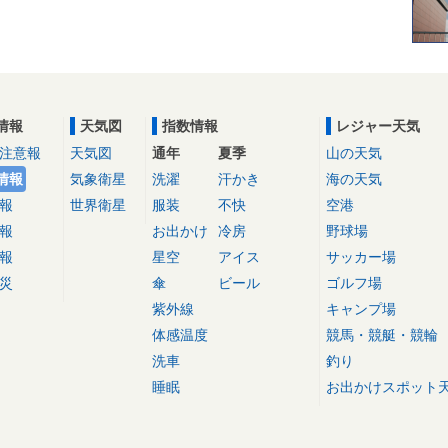
情報
天気図
指数情報
レジャー天気
注意報
天気図
通年
夏季
山の天気
情報
気象衛星
洗濯
汗かき
海の天気
報
世界衛星
服装
不快
空港
報
お出かけ
冷房
野球場
報
星空
アイス
サッカー場
災
傘
ビール
ゴルフ場
紫外線
キャンプ場
体感温度
競馬・競艇・競輪
洗車
釣り
睡眠
お出かけスポット