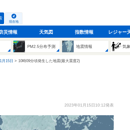
索
現在地
防災情報
天気図
指数情報
レジャー
PM2.5分布予測
地震情報
気
01月15日
10時09分頃発生した地震(最大震度2)
2023年01月15日10:12発表