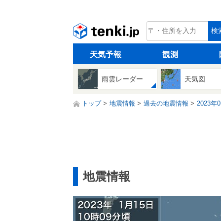
tenki.jp
検
天気予報
観測
雨雲レーダー
天気図
トップ
地震情報
過去の地震情報
2023年
地震情報