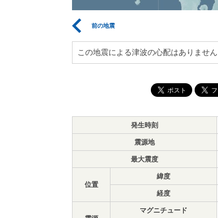
前の地震
この地震による津波の心配はありません
発生時刻
震源地
最大震度
緯度
位置
経度
マグニチュード