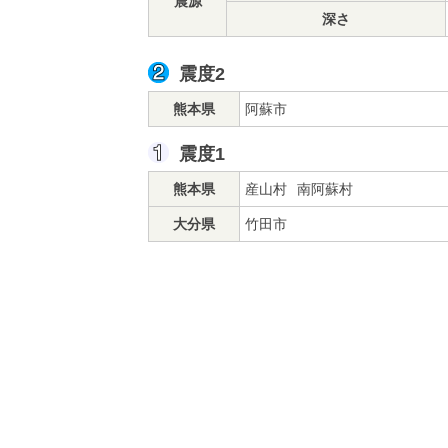
震源
深さ
震度2
熊本県
阿蘇市
震度1
熊本県
産山村
南阿蘇村
大分県
竹田市