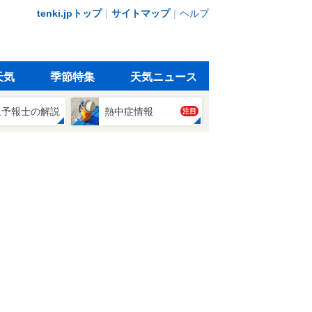
tenki.jpトップ
｜
サイトマップ
｜
ヘルプ
天気
季節特集
天気ニュース
象予報士の解説
熱中症情報
注目