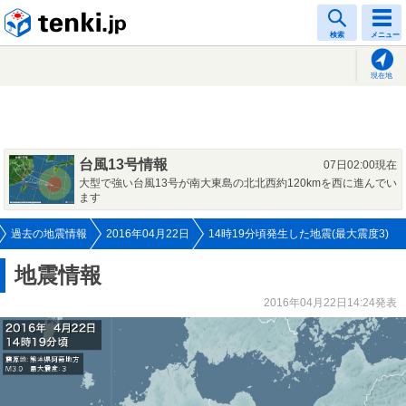
tenki.jp
検索
メニュー
現在地
台風13号情報
07日02:00現在
大型で強い台風13号が南大東島の北北西約120kmを西に進んでい
ます
過去の地震情報
2016年04月22日
14時19分頃発生した地震(最大震度3)
地震情報
2016年04月22日14:24発表