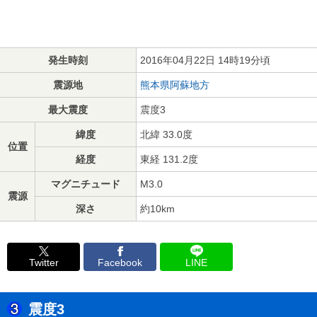
発生時刻
2016年04月22日 14時19分頃
震源地
熊本県阿蘇地方
最大震度
震度3
緯度
北緯 33.0度
位置
経度
東経 131.2度
マグニチュード
M3.0
震源
深さ
約10km
Twitter
Facebook
LINE
震度3