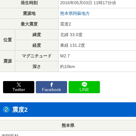
発生時刻
2016年05月03日 11時17分頃
震源地
熊本県阿蘇地方
最大震度
震度2
緯度
北緯 33.0度
位置
経度
東経 131.2度
マグニチュード
M2.7
震源
深さ
約10km
Twitter
Facebook
LINE
震度2
熊本県
南阿蘇村