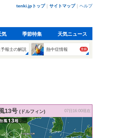
tenki.jpトップ
｜
サイトマップ
｜
ヘルプ
天気
季節特集
天気ニュース
象予報士の解説
熱中症情報
注目
風13号
(ドルフィン)
07日16:00現在