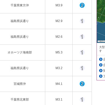
千葉県東方沖
M3.9
福島県浜通り
M2.9
福島県浜通り
M2.6
大型
す
オホーツク海南部
M5.3
福島県浜通り
M3.2
宮城県沖
M4.1
千葉県北東部
M3.1