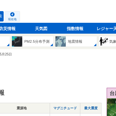
索
現在地
防災情報
天気図
指数情報
レジャー
PM2.5分布予測
地震情報
気
05月25日
報
台
震源地
マグニチュード
最大震度