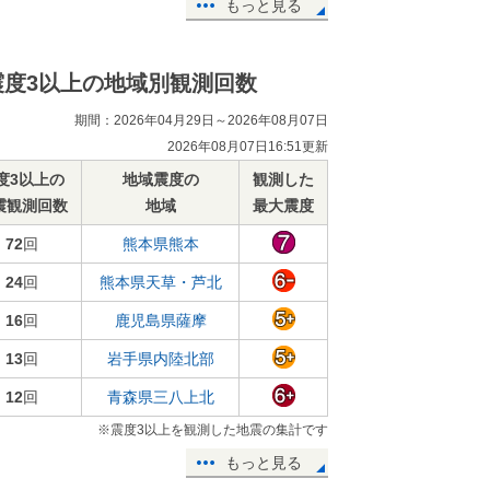
もっと見る
震度3以上の地域別観測回数
期間：2026年04月29日～2026年08月07日
2026年08月07日16:51更新
度3以上の
地域震度の
観測した
震観測回数
地域
最大震度
72
回
熊本県熊本
24
回
熊本県天草・芦北
16
回
鹿児島県薩摩
13
回
岩手県内陸北部
12
回
青森県三八上北
※震度3以上を観測した地震の集計です
もっと見る