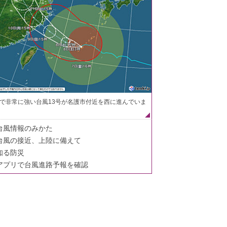
で非常に強い台風13号が名護市付近を西に進んでいま
台風情報のみかた
台風の接近、上陸に備えて
知る防災
アプリで台風進路予報を確認