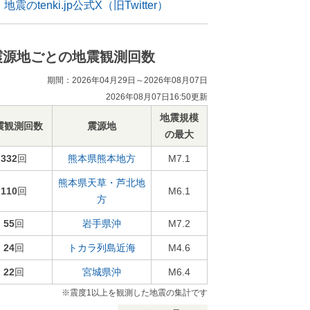
地震のtenki.jp公式X（旧Twitter）
震源地ごとの地震観測回数
期間：2026年04月29日～2026年08月07日
2026年08月07日16:50更新
地震規模
震観測回数
震源地
の最大
332
回
熊本県熊本地方
M7.1
熊本県天草・芦北地
110
回
M6.1
方
55
回
岩手県沖
M7.2
24
回
トカラ列島近海
M4.6
22
回
宮城県沖
M6.4
※震度1以上を観測した地震の集計です