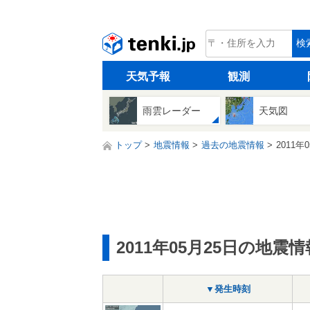
tenki.jp
検
天気予報
観測
雨雲レーダー
天気図
トップ
地震情報
過去の地震情報
2011年
2011年05月25日の地震情
▼発生時刻