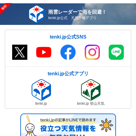
雨雲レーダーで雨を回避！
tenki.jp公式 天気予報アプリ
tenki.jp公式SNS
tenki.jp公式アプリ
tenki.jp
tenki.jp 登山天気