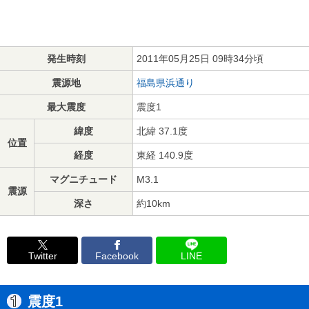
発生時刻
2011年05月25日 09時34分頃
震源地
福島県浜通り
最大震度
震度1
緯度
北緯 37.1度
位置
経度
東経 140.9度
マグニチュード
M3.1
震源
深さ
約10km
Twitter
Facebook
LINE
震度1