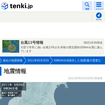
tenki.jp
検索
メニュー
現在地
台風13号情報
08日19:00現在
大型で非常に強い台風13号が久米島の西北西約200kmを西に進ん
でいます
過去の地震情報
2011年05月25日
09時34分頃発生した地震(最大震度1)
地震情報
2011年05月25日09:38発表