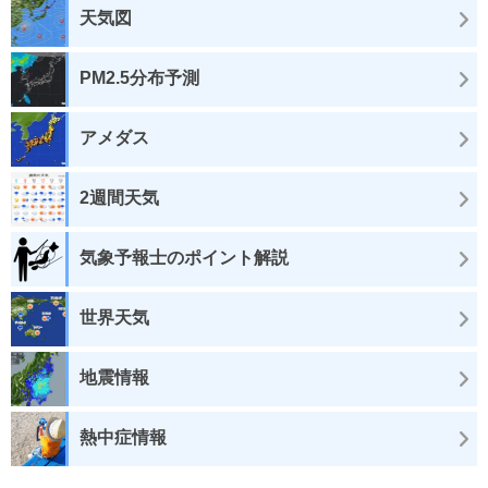
天気図
PM2.5分布予測
アメダス
2週間天気
気象予報士のポイント解説
世界天気
地震情報
熱中症情報