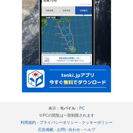
表示：
モバイル
｜
PC
※PCの閲覧は一部制限されます
利用規約
-
プライバシーポリシー
-
クッキーポリシー
広告掲載
-
お問い合わせ
-
ヘルプ