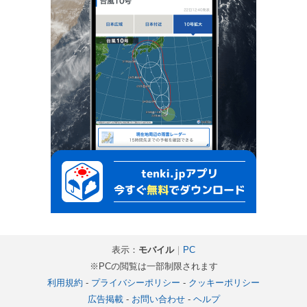
表示：
モバイル
｜
PC
※PCの閲覧は一部制限されます
利用規約
-
プライバシーポリシー
-
クッキーポリシー
広告掲載
-
お問い合わせ
-
ヘルプ