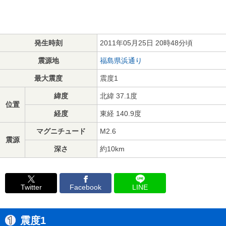
発生時刻
2011年05月25日 20時48分頃
震源地
福島県浜通り
最大震度
震度1
緯度
北緯 37.1度
位置
経度
東経 140.9度
マグニチュード
M2.6
震源
深さ
約10km
Twitter
Facebook
LINE
震度1