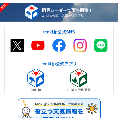
雨雲レーダーで雨を回避！
tenki.jp公式 天気予報アプリ
tenki.jp公式SNS
tenki.jp公式アプリ
tenki.jp
tenki.jp 登山天気