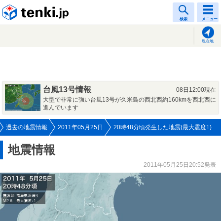
tenki.jp
検索
メニュー
現在地
台風13号情報
08日12:00現在
大型で非常に強い台風13号が久米島の西北西約160kmを西北西に
進んでいます
過去の地震情報
2011年05月25日
20時48分頃発生した地震(最大震度1)
地震情報
2011年05月25日20:52発表