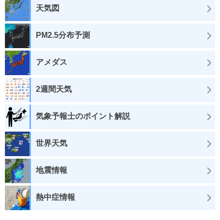
天気図
PM2.5分布予測
アメダス
2週間天気
気象予報士のポイント解説
世界天気
地震情報
熱中症情報