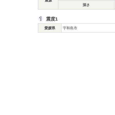
震源
深さ
震度1
愛媛県
宇和島市