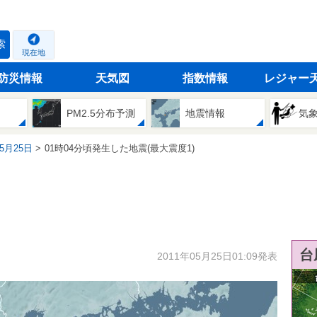
索
現在地
防災情報
天気図
指数情報
レジャー
PM2.5分布予測
地震情報
気
05月25日
01時04分頃発生した地震(最大震度1)
台
2011年05月25日01:09発表