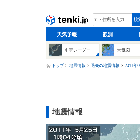
tenki.jp
検
天気予報
観測
雨雲レーダー
天気図
トップ
地震情報
過去の地震情報
2011年
地震情報