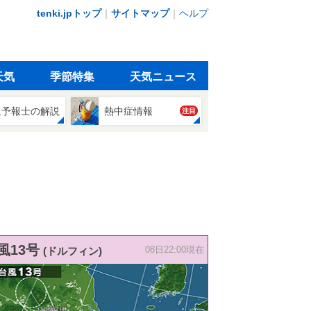
tenki.jpトップ
｜
サイトマップ
｜
ヘルプ
天気
季節特集
天気ニュース
象予報士の解説
熱中症情報
注目
風13号
(ドルフィン)
08日22:00現在