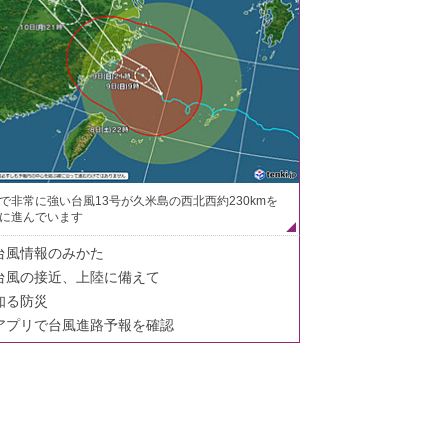
で非常に強い台風13号が久米島の西北西約230kmを
に進んでいます
台風情報のみかた
台風の接近、上陸に備えて
知る防災
アプリで台風進路予報を確認