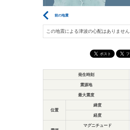
前の地震
この地震による津波の心配はありません
発生時刻
震源地
最大震度
緯度
位置
経度
マグニチュード