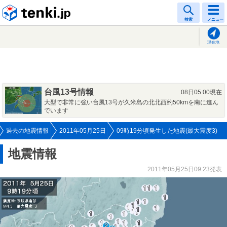
tenki.jp
検索
メニュー
現在地
台風13号情報
08日05:00現在
大型で非常に強い台風13号が久米島の北北西約50kmを南に進ん
でいます
過去の地震情報
2011年05月25日
09時19分頃発生した地震(最大震度3)
地震情報
2011年05月25日09:23発表