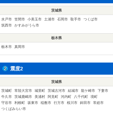
茨城県
水戸市
笠間市
小美玉市
土浦市
石岡市
取手市
つくば市
筑西市
かすみがうら市
栃木県
栃木市
真岡市
震度2
茨城県
茨城町
常陸大宮市
城里町
茨城古河市
結城市
龍ケ崎市
下妻市
牛久市
茨城鹿嶋市
美浦村
阿見町
河内町
八千代町
境町
守谷市
利根町
坂東市
稲敷市
行方市
桜川市
鉾田市
常総市
つくばみらい市