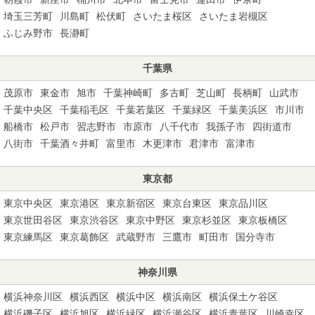
埼玉三芳町
川島町
松伏町
さいたま桜区
さいたま岩槻区
ふじみ野市
長瀞町
千葉県
茂原市
東金市
旭市
千葉神崎町
多古町
芝山町
長柄町
山武市
千葉中央区
千葉稲毛区
千葉若葉区
千葉緑区
千葉美浜区
市川市
船橋市
松戸市
習志野市
市原市
八千代市
我孫子市
四街道市
八街市
千葉酒々井町
富里市
木更津市
君津市
富津市
東京都
東京中央区
東京港区
東京新宿区
東京台東区
東京品川区
東京世田谷区
東京渋谷区
東京中野区
東京杉並区
東京板橋区
東京練馬区
東京葛飾区
武蔵野市
三鷹市
町田市
国分寺市
神奈川県
横浜神奈川区
横浜西区
横浜中区
横浜南区
横浜保土ケ谷区
横浜磯子区
横浜旭区
横浜緑区
横浜瀬谷区
横浜青葉区
川崎幸区