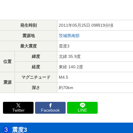
発生時刻
2011年05月25日 09時19分頃
震源地
茨城県南部
最大震度
震度3
緯度
北緯 35.9度
位置
経度
東経 140.2度
マグニチュード
M4.5
震源
深さ
約70km
Twitter
Facebook
LINE
震度3