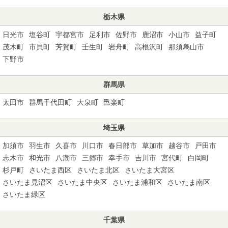
栃木県
日光市
塩谷町
宇都宮市
足利市
佐野市
鹿沼市
小山市
益子町
茂木町
市貝町
芳賀町
壬生町
岩舟町
高根沢町
那須烏山市
下野市
群馬県
太田市
群馬千代田町
大泉町
邑楽町
埼玉県
加須市
羽生市
久喜市
川口市
春日部市
草加市
越谷市
戸田市
志木市
和光市
八潮市
三郷市
幸手市
吉川市
宮代町
白岡町
杉戸町
さいたま西区
さいたま北区
さいたま大宮区
さいたま見沼区
さいたま中央区
さいたま浦和区
さいたま南区
さいたま緑区
千葉県