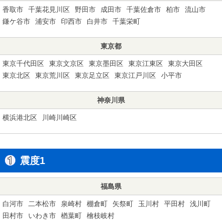
香取市
千葉花見川区
野田市
成田市
千葉佐倉市
柏市
流山市
鎌ケ谷市
浦安市
印西市
白井市
千葉栄町
東京都
東京千代田区
東京文京区
東京墨田区
東京江東区
東京大田区
東京北区
東京荒川区
東京足立区
東京江戸川区
小平市
神奈川県
横浜港北区
川崎川崎区
震度1
福島県
白河市
二本松市
泉崎村
棚倉町
矢祭町
玉川村
平田村
浅川町
田村市
いわき市
楢葉町
檜枝岐村