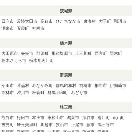
茨城県
日立市
常陸太田市
高萩市
ひたちなか市
東海村
大子町
那珂市
潮来市
五霞町
神栖市
栃木県
大田原市
矢板市
那須町
那須塩原市
上三川町
西方町
野木町
栃木さくら市
栃木那珂川町
群馬県
沼田市
片品村
みなかみ町
群馬昭和村
前橋市
桐生市
伊勢崎市
館林市
渋川市
板倉町
群馬明和町
みどり市
埼玉県
熊谷市
行田市
本庄市
東松山市
鴻巣市
深谷市
滑川町
嵐山町
吉見町
埼玉美里町
川越市
狭山市
上尾市
蕨市
鳩ヶ谷市
朝霞市
新座市
桶川市
北本市
富士見市
蓮田市
伊奈町