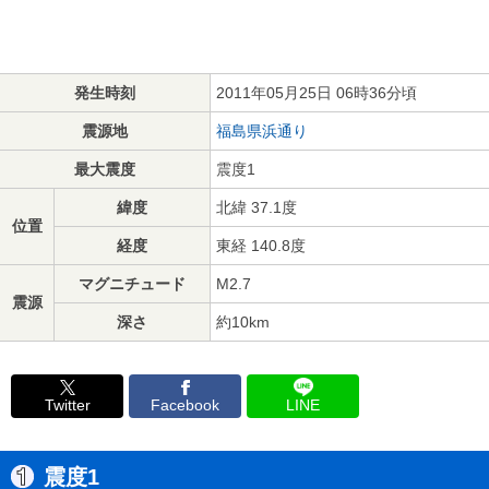
発生時刻
2011年05月25日 06時36分頃
震源地
福島県浜通り
最大震度
震度1
緯度
北緯 37.1度
位置
経度
東経 140.8度
マグニチュード
M2.7
震源
深さ
約10km
Twitter
Facebook
LINE
震度1