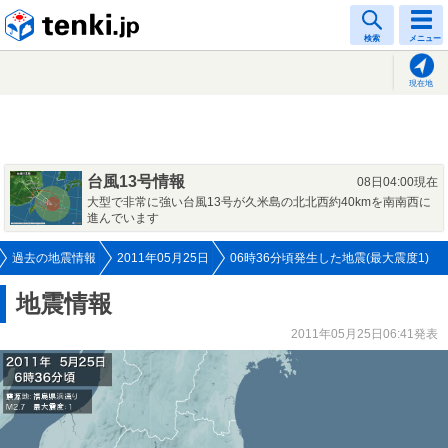
tenki.jp
検索
メニュー
現在地
台風13号情報
08日04:00現在
大型で非常に強い台風13号が久米島の北北西約40kmを南南西に
進んでいます
過去の地震情報
2011年05月25日
06時36分頃発生した地震(最大震度1)
地震情報
2011年05月25日06:41発表