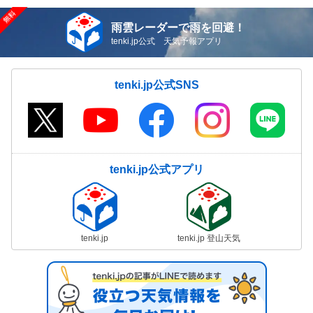
雨雲レーダーで雨を回避！
tenki.jp公式 天気予報アプリ
tenki.jp公式SNS
tenki.jp公式アプリ
tenki.jp
tenki.jp 登山天気