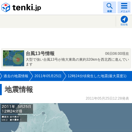
tenki.jp
検索
メニュー
現在地
台風13号情報
06日06:00現在
大型で強い台風13号が南大東島の東約320kmを西北西に進んでい
ます
過去の地震情報
2011年05月25日
12時24分頃発生した地震(最大震度1)
地震情報
2011年05月25日12:28発表