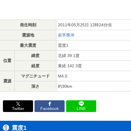
発生時刻
2011年05月25日 12時24分頃
震源地
岩手県沖
最大震度
震度1
緯度
北緯 39.1度
位置
経度
東経 142.3度
マグニチュード
M4.0
震源
深さ
約30km
Twitter
Facebook
LINE
震度1