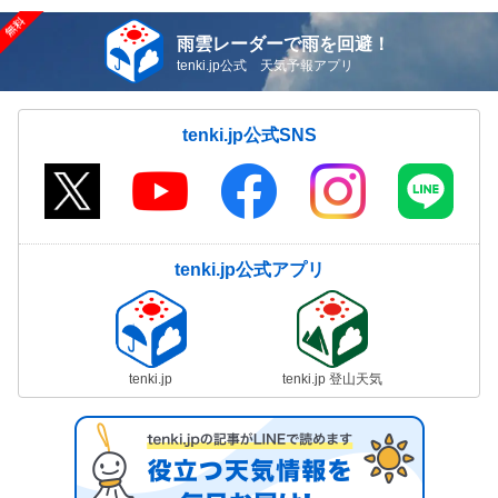
雨雲レーダーで雨を回避！
tenki.jp公式 天気予報アプリ
tenki.jp公式SNS
tenki.jp公式アプリ
tenki.jp
tenki.jp 登山天気