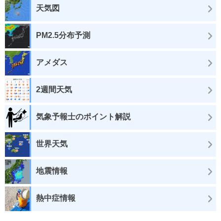
天気図
PM2.5分布予測
アメダス
2週間天気
気象予報士のポイント解説
世界天気
地震情報
熱中症情報