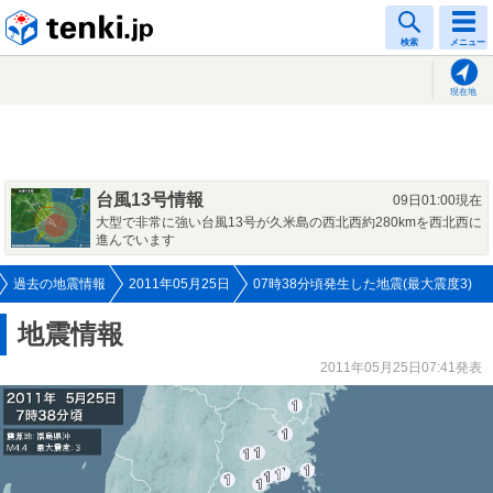
tenki.jp
検索
メニュー
現在地
台風13号情報
09日01:00現在
大型で非常に強い台風13号が久米島の西北西約280kmを西北西に
進んでいます
過去の地震情報
2011年05月25日
07時38分頃発生した地震(最大震度3)
地震情報
2011年05月25日07:41発表