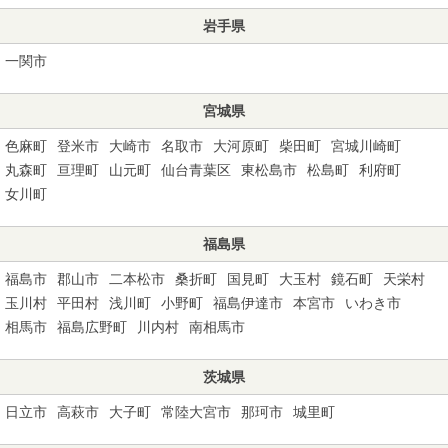
岩手県
一関市
宮城県
色麻町
登米市
大崎市
名取市
大河原町
柴田町
宮城川崎町
丸森町
亘理町
山元町
仙台青葉区
東松島市
松島町
利府町
女川町
福島県
福島市
郡山市
二本松市
桑折町
国見町
大玉村
鏡石町
天栄村
玉川村
平田村
浅川町
小野町
福島伊達市
本宮市
いわき市
相馬市
福島広野町
川内村
南相馬市
茨城県
日立市
高萩市
大子町
常陸大宮市
那珂市
城里町