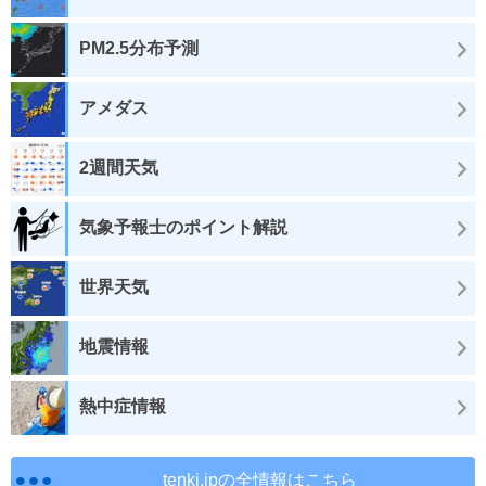
PM2.5分布予測
アメダス
2週間天気
気象予報士のポイント解説
世界天気
地震情報
熱中症情報
tenki.jpの全情報はこちら