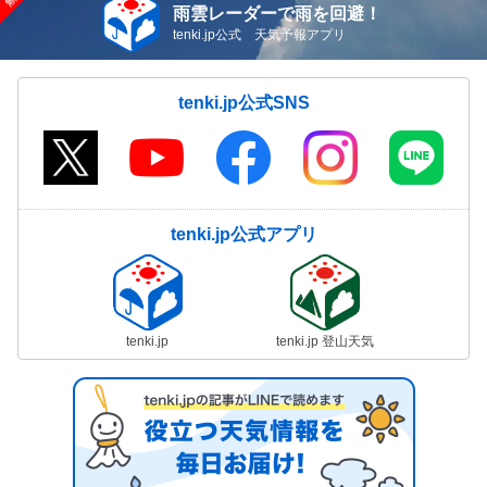
雨雲レーダーで雨を回避！
tenki.jp公式 天気予報アプリ
tenki.jp公式SNS
tenki.jp公式アプリ
tenki.jp
tenki.jp 登山天気