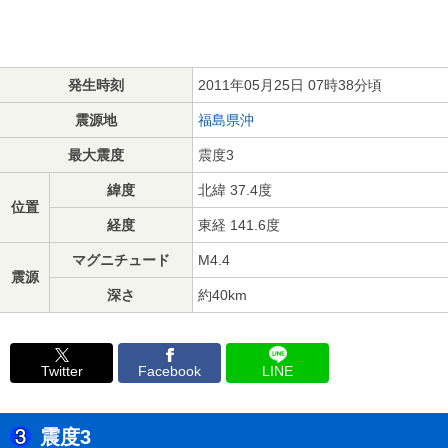
発生時刻
2011年05月25日 07時38分頃
震源地
福島県沖
最大震度
震度3
緯度
北緯 37.4度
位置
経度
東経 141.6度
マグニチュード
M4.4
震源
深さ
約40km
Twitter
Facebook
LINE
震度3