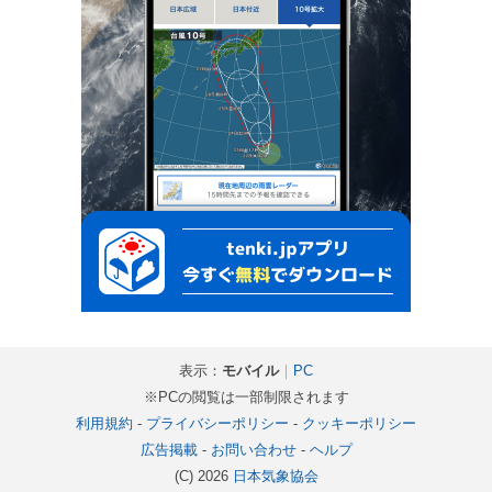
表示：
モバイル
｜
PC
※PCの閲覧は一部制限されます
利用規約
-
プライバシーポリシー
-
クッキーポリシー
広告掲載
-
お問い合わせ
-
ヘルプ
(C) 2026
日本気象協会