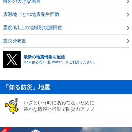
海外の大きな地震
震源地ごとの地震発生回数
震度3以上の地域別観測回数
震央分布図
最新の地震情報を配信
tenki.jp公式X（旧Twitter）をご利用ください。
「知る防災」地震
いざという時にあわてないために
確かな情報と行動で防災力アップ