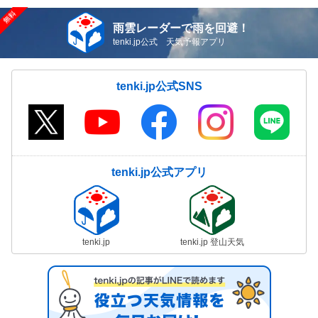
雨雲レーダーで雨を回避！
tenki.jp公式 天気予報アプリ
tenki.jp公式SNS
tenki.jp公式アプリ
tenki.jp
tenki.jp 登山天気