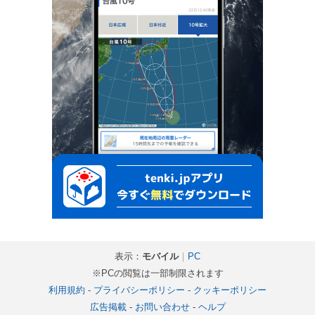
表示：
モバイル
｜
PC
※PCの閲覧は一部制限されます
利用規約
-
プライバシーポリシー
-
クッキーポリシー
広告掲載
-
お問い合わせ
-
ヘルプ