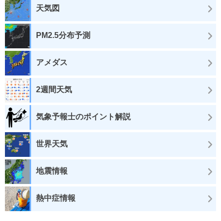
天気図
PM2.5分布予測
アメダス
2週間天気
気象予報士のポイント解説
世界天気
地震情報
熱中症情報