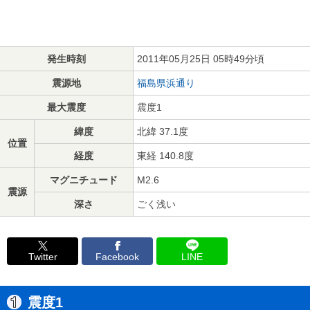
発生時刻
2011年05月25日 05時49分頃
震源地
福島県浜通り
最大震度
震度1
緯度
北緯 37.1度
位置
経度
東経 140.8度
マグニチュード
M2.6
震源
深さ
ごく浅い
Twitter
Facebook
LINE
震度1