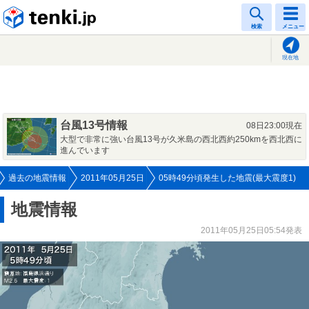
tenki.jp
検索
メニュー
現在地
台風13号情報
08日23:00現在
大型で非常に強い台風13号が久米島の西北西約250kmを西北西に
進んでいます
過去の地震情報
2011年05月25日
05時49分頃発生した地震(最大震度1)
地震情報
2011年05月25日05:54発表