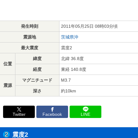
発生時刻
2011年05月25日 08時03分頃
震源地
茨城県沖
最大震度
震度2
緯度
北緯 36.8度
位置
経度
東経 140.8度
マグニチュード
M3.7
震源
深さ
約10km
Twitter
Facebook
LINE
震度2