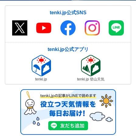
tenki.jp公式SNS
tenki.jp公式アプリ
tenki.jp
tenki.jp 登山天気