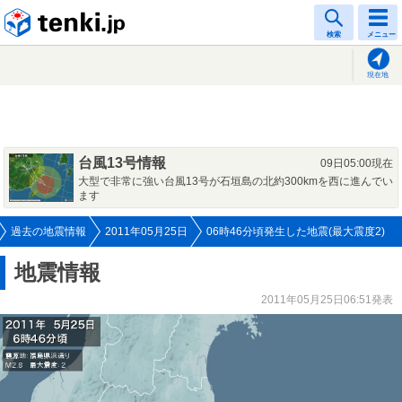
tenki.jp
検索
メニュー
現在地
台風13号情報
09日05:00現在
大型で非常に強い台風13号が石垣島の北約300kmを西に進んでい
ます
過去の地震情報
2011年05月25日
06時46分頃発生した地震(最大震度2)
地震情報
2011年05月25日06:51発表