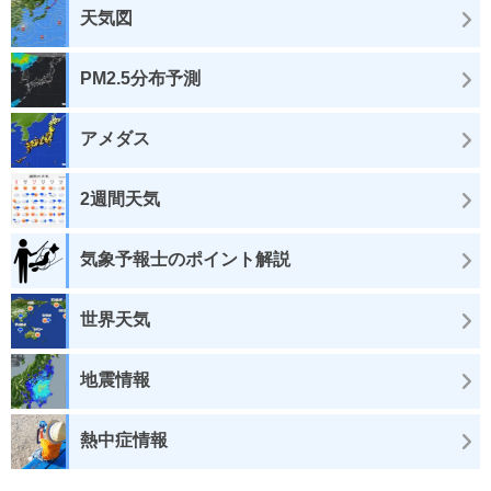
天気図
PM2.5分布予測
アメダス
2週間天気
気象予報士のポイント解説
世界天気
地震情報
熱中症情報