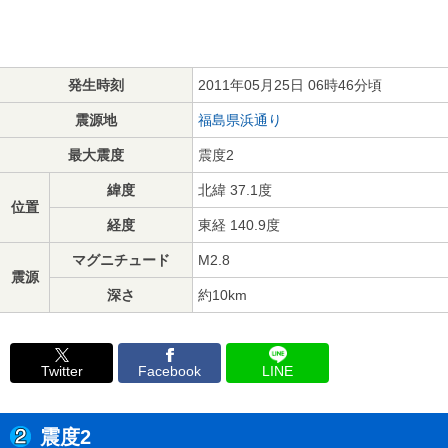
発生時刻
2011年05月25日 06時46分頃
震源地
福島県浜通り
最大震度
震度2
緯度
北緯 37.1度
位置
経度
東経 140.9度
マグニチュード
M2.8
震源
深さ
約10km
Twitter
Facebook
LINE
震度2