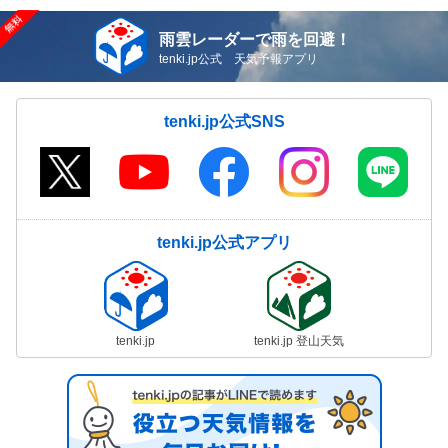
雨雲レーダーで雨を回避！
tenki.jp公式 天気予報アプリ
tenki.jp公式SNS
tenki.jp公式アプリ
tenki.jp
tenki.jp 登山天気