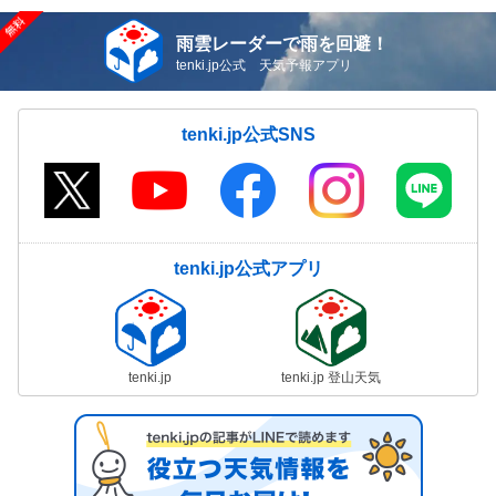
雨雲レーダーで雨を回避！
tenki.jp公式 天気予報アプリ
tenki.jp公式SNS
tenki.jp公式アプリ
tenki.jp
tenki.jp 登山天気