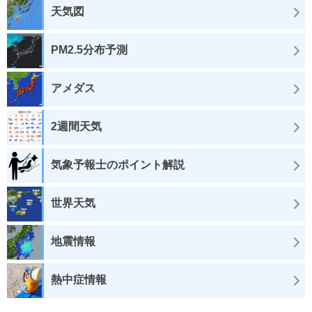
天気図
PM2.5分布予測
アメダス
2週間天気
気象予報士のポイント解説
世界天気
地震情報
熱中症情報