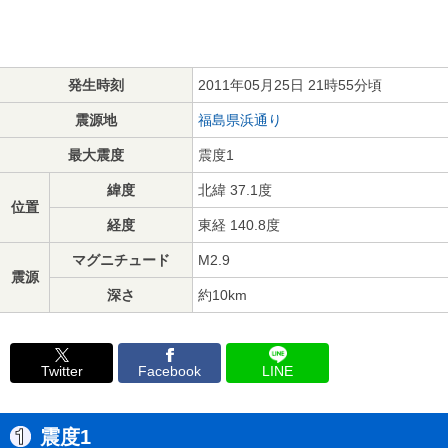
発生時刻
2011年05月25日 21時55分頃
震源地
福島県浜通り
最大震度
震度1
緯度
北緯 37.1度
位置
経度
東経 140.8度
マグニチュード
M2.9
震源
深さ
約10km
Twitter
Facebook
LINE
震度1