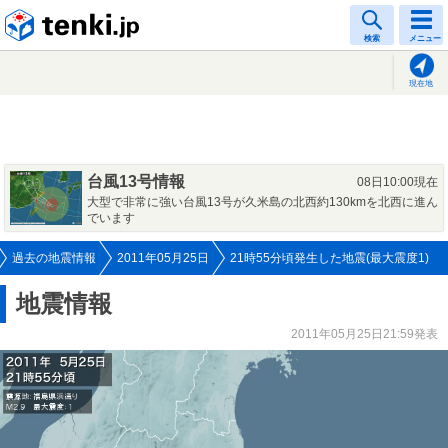
tenki.jp
検索
メニュー
現在地
台風13号情報
08日10:00現在
大型で非常に強い台風13号が久米島の北西約130kmを北西に進ん
でいます
過去の地震情報
2011年05月25日
21時55分頃発生した地震(最大震度1)
地震情報
2011年05月25日21:59発表