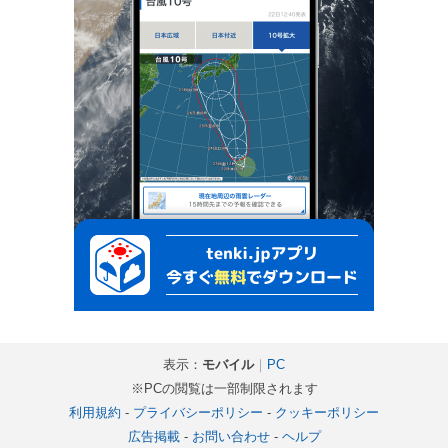
表示：
モバイル
｜
PC
※PCの閲覧は一部制限されます
利用規約
-
プライバシーポリシー
-
クッキーポリシー
広告掲載
-
お問い合わせ
-
ヘルプ