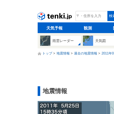
tenki.jp
検
天気予報
観測
雨雲レーダー
天気図
トップ
地震情報
過去の地震情報
2011年
地震情報