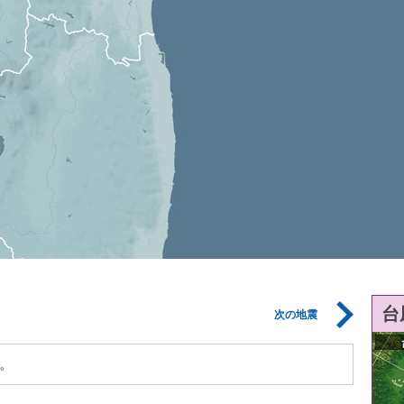
台
次の地震
。