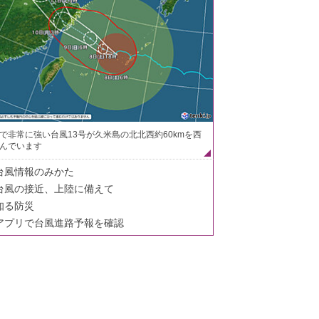
で非常に強い台風13号が久米島の北北西約60kmを西
んでいます
台風情報のみかた
台風の接近、上陸に備えて
知る防災
アプリで台風進路予報を確認