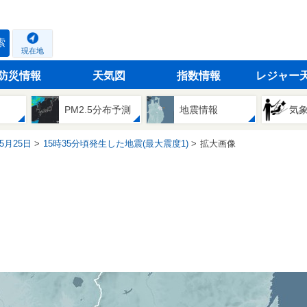
索
現在地
防災情報
天気図
指数情報
レジャー
PM2.5分布予測
地震情報
気
05月25日
15時35分頃発生した地震(最大震度1)
拡大画像