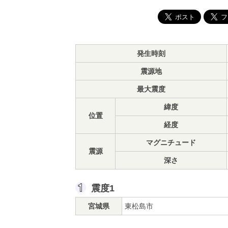
発生時刻
震源地
最大震度
緯度
位置
経度
マグニチュード
震源
深さ
震度1
宮城県
東松島市