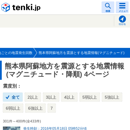
tenki.jp
検索
メニュー
現在地
地ごとの地震発生回数
熊本県阿蘇地方を震源とする地震情報(マグニチュード)
熊本県阿蘇地方を震源とする地震情報
(マグニチュード・降順) 4ページ
震度別：
全て
2以上
3以上
4以上
5弱以上
5強以上
6弱以上
6強以上
7
301件～400件(全433件)
発生時刻：2016年05月18日 05時52分頃