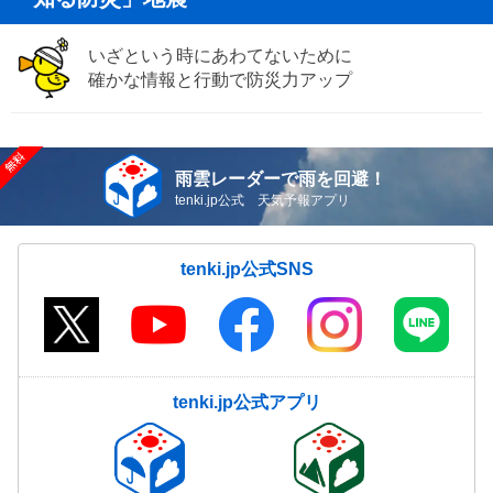
いざという時にあわてないために
確かな情報と行動で防災力アップ
雨雲レーダーで雨を回避！
tenki.jp公式 天気予報アプリ
tenki.jp公式SNS
tenki.jp公式アプリ