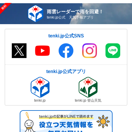
雨雲レーダーで雨を回避！
tenki.jp公式 天気予報アプリ
tenki.jp公式SNS
tenki.jp公式アプリ
tenki.jp
tenki.jp 登山天気