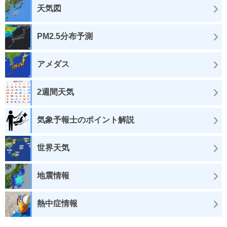
天気図
PM2.5分布予測
アメダス
2週間天気
気象予報士のポイント解説
世界天気
地震情報
熱中症情報