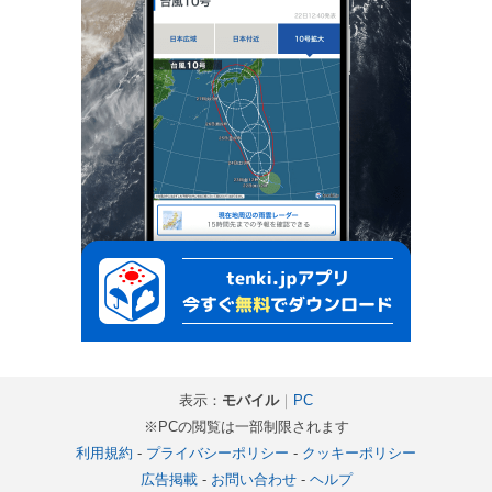
表示：
モバイル
｜
PC
※PCの閲覧は一部制限されます
利用規約
-
プライバシーポリシー
-
クッキーポリシー
広告掲載
-
お問い合わせ
-
ヘルプ