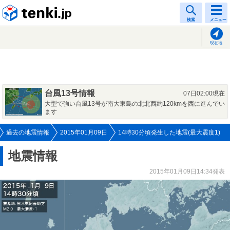
tenki.jp
検索
メニュー
現在地
台風13号情報
07日02:00現在
大型で強い台風13号が南大東島の北北西約120kmを西に進んでい
ます
過去の地震情報
2015年01月09日
14時30分頃発生した地震(最大震度1)
地震情報
2015年01月09日14:34発表