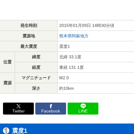
発生時刻
2015年01月09日 14時30分頃
震源地
熊本県阿蘇地方
最大震度
震度1
緯度
北緯 33.1度
位置
経度
東経 131.1度
マグニチュード
M2.0
震源
深さ
約10km
Twitter
Facebook
LINE
震度1