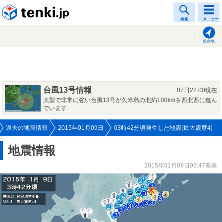
tenki.jp
検索
メニュー
現在地
台風13号情報
07日22:00現在
大型で非常に強い台風13号が久米島の北約100kmを西北西に進ん
でいます
過去の地震情報
2015年01月09日
03時42分頃発生した地震(最大震度4)
地震情報
2015年01月09日03:47発表