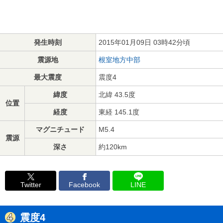
発生時刻
2015年01月09日 03時42分頃
震源地
根室地方中部
最大震度
震度4
緯度
北緯 43.5度
位置
経度
東経 145.1度
マグニチュード
M5.4
震源
深さ
約120km
Twitter
Facebook
LINE
震度4