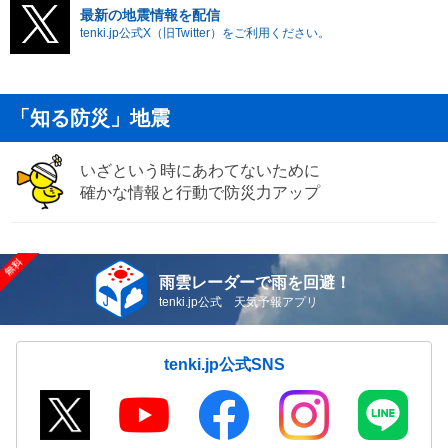
最新の地震情報を配信
tenki.jp公式X（旧Twitter）をご利用ください。
「知る防災」地震
いざという時にあわてないために
確かな情報と行動で防災力アップ
雨雲レーダーで雨を回避！
tenki.jp公式 天気予報アプリ
tenki.jp公式SNS