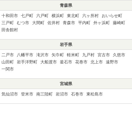
青森県
十和田市
七戸町
六戸町
横浜町
東北町
六ヶ所村
おいらせ町
三戸町
むつ市
大間町
佐井村
青森市
平内町
外ヶ浜町
藤崎町
田舎館村
岩手県
二戸市
八幡平市
滝沢市
矢巾町
軽米町
九戸村
宮古市
久慈市
山田町
岩手洋野町
大船渡市
釜石市
花巻市
北上市
遠野市
一関市
宮城県
気仙沼市
登米市
南三陸町
岩沼市
石巻市
東松島市