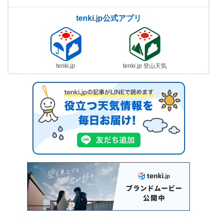
tenki.jp公式アプリ
tenki.jp
tenki.jp 登山天気