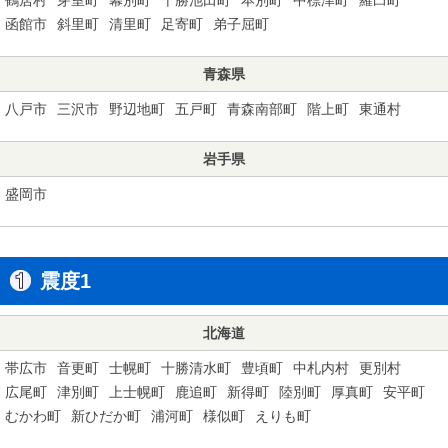
函館市
斜里町
清里町
足寄町
弟子屈町
青森県
八戸市
三沢市
野辺地町
五戸町
青森南部町
階上町
東通村
岩手県
盛岡市
震度1
北海道
帯広市
音更町
士幌町
十勝清水町
豊頃町
中札内村
更別村
広尾町
津別町
上士幌町
鹿追町
新得町
陸別町
厚真町
安平町
むかわ町
新ひだか町
浦河町
様似町
えりも町