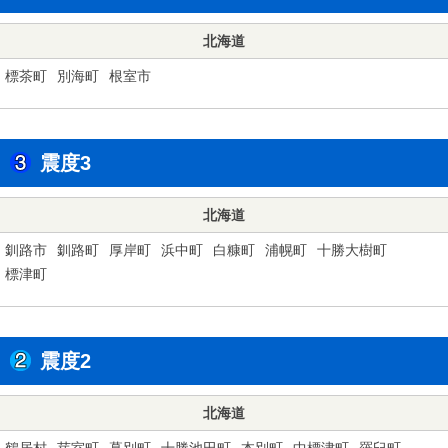
北海道
標茶町
別海町
根室市
震度3
北海道
釧路市
釧路町
厚岸町
浜中町
白糠町
浦幌町
十勝大樹町
標津町
震度2
北海道
鶴居村
芽室町
幕別町
十勝池田町
本別町
中標津町
羅臼町