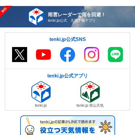
雨雲レーダーで雨を回避！
tenki.jp公式 天気予報アプリ
tenki.jp公式SNS
tenki.jp公式アプリ
tenki.jp
tenki.jp 登山天気