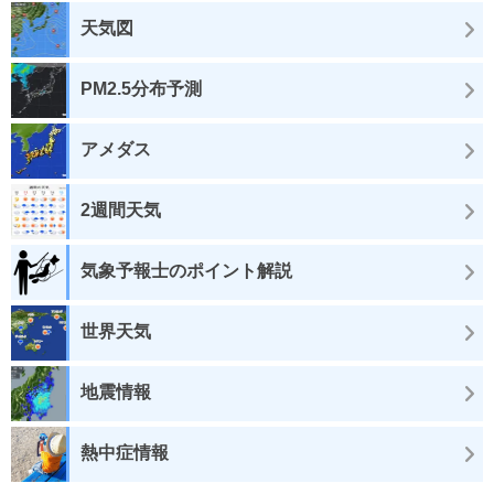
天気図
PM2.5分布予測
アメダス
2週間天気
気象予報士のポイント解説
世界天気
地震情報
熱中症情報