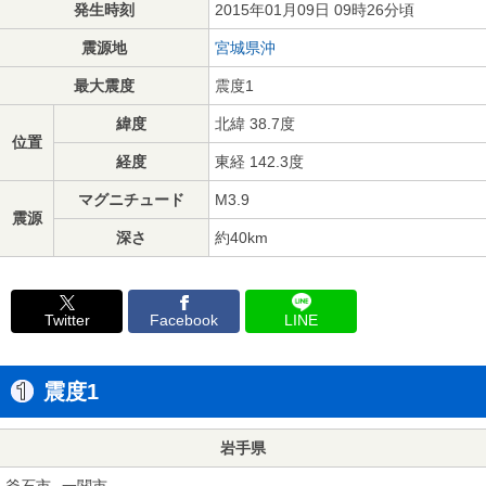
発生時刻
2015年01月09日 09時26分頃
震源地
宮城県沖
最大震度
震度1
緯度
北緯 38.7度
位置
経度
東経 142.3度
マグニチュード
M3.9
震源
深さ
約40km
Twitter
Facebook
LINE
震度1
岩手県
釜石市
一関市