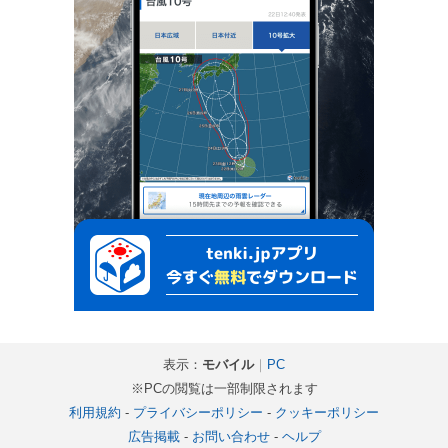
表示：
モバイル
｜
PC
※PCの閲覧は一部制限されます
利用規約
-
プライバシーポリシー
-
クッキーポリシー
広告掲載
-
お問い合わせ
-
ヘルプ