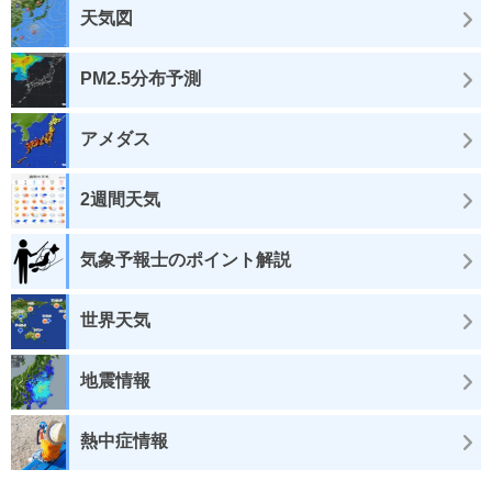
天気図
PM2.5分布予測
アメダス
2週間天気
気象予報士のポイント解説
世界天気
地震情報
熱中症情報