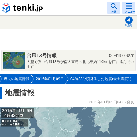
tenki.jp
検索
メニュー
現在地
台風13号情報
06日19:00現在
大型で強い台風13号が南大東島の北北東約110kmを西に進んでい
ます
過去の地震情報
2015年01月09日
04時33分頃発生した地震(最大震度1)
地震情報
2015年01月09日04:37発表