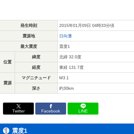
発生時刻
2015年01月09日 04時33分頃
震源地
日向灘
最大震度
震度1
緯度
北緯 32.0度
位置
経度
東経 131.7度
マグニチュード
M3.1
震源
深さ
約30km
Twitter
Facebook
LINE
震度1