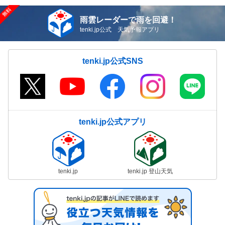
雨雲レーダーで雨を回避！
tenki.jp公式 天気予報アプリ
tenki.jp公式SNS
tenki.jp公式アプリ
tenki.jp
tenki.jp 登山天気