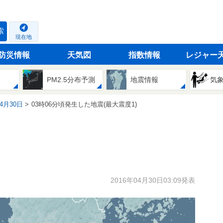
索
現在地
防災情報
天気図
指数情報
レジャー
PM2.5分布予測
地震情報
気
04月30日
03時06分頃発生した地震(最大震度1)
2016年04月30日03:09発表