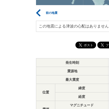
前の地震
この地震による津波の心配はありません
発生時刻
震源地
最大震度
緯度
位置
経度
マグニチュード