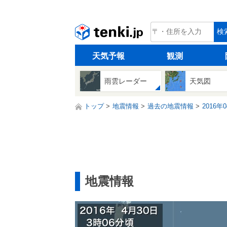
tenki.jp
検
天気予報
観測
雨雲レーダー
天気図
トップ
地震情報
過去の地震情報
2016年
地震情報