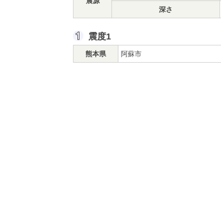
震源
深さ
震度1
熊本県
阿蘇市