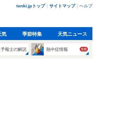
tenki.jpトップ
｜
サイトマップ
｜
ヘルプ
天気
季節特集
天気ニュース
象予報士の解説
熱中症情報
注目