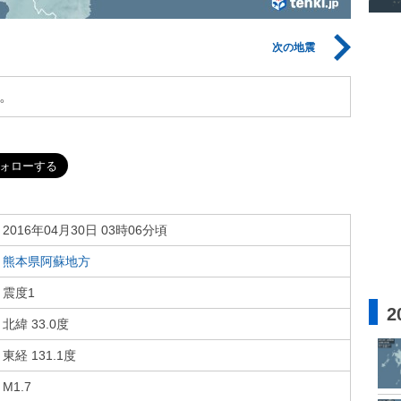
次の地震
。
2016年04月30日 03時06分頃
熊本県阿蘇地方
震度1
2
北緯 33.0度
東経 131.1度
M1.7