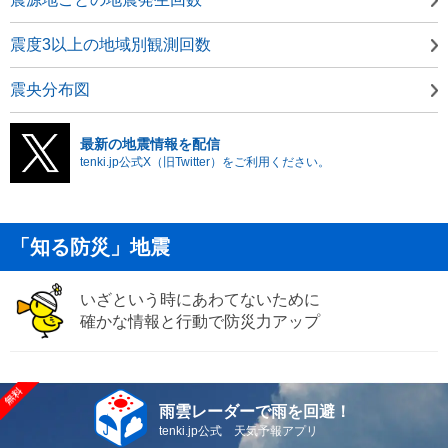
震度3以上の地域別観測回数
震央分布図
最新の地震情報を配信
tenki.jp公式X（旧Twitter）をご利用ください。
「知る防災」地震
いざという時にあわてないために
確かな情報と行動で防災力アップ
雨雲レーダーで雨を回避！
tenki.jp公式 天気予報アプリ