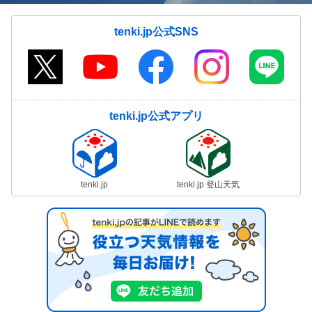
tenki.jp公式SNS
tenki.jp公式アプリ
tenki.jp
tenki.jp 登山天気