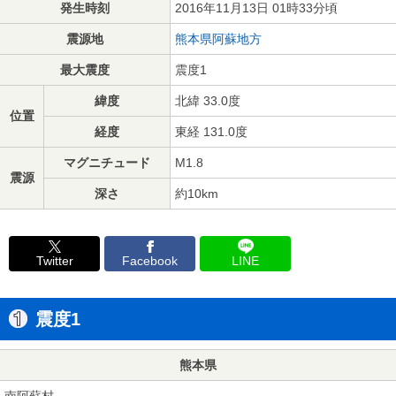
発生時刻
2016年11月13日 01時33分頃
震源地
熊本県阿蘇地方
最大震度
震度1
緯度
北緯 33.0度
位置
経度
東経 131.0度
マグニチュード
M1.8
震源
深さ
約10km
Twitter
Facebook
LINE
震度1
熊本県
南阿蘇村