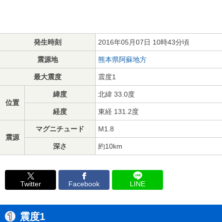
発生時刻
2016年05月07日 10時43分頃
震源地
熊本県阿蘇地方
最大震度
震度1
緯度
北緯 33.0度
位置
経度
東経 131.2度
マグニチュード
M1.8
震源
深さ
約10km
Twitter
Facebook
LINE
震度1