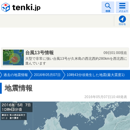
tenki.jp
検索
メニュー
現在地
台風13号情報
09日01:00現在
大型で非常に強い台風13号が久米島の西北西約280kmを西北西に
進んでいます
過去の地震情報
2016年05月07日
10時43分頃発生した地震(最大震度1)
地震情報
2016年05月07日10:48発表