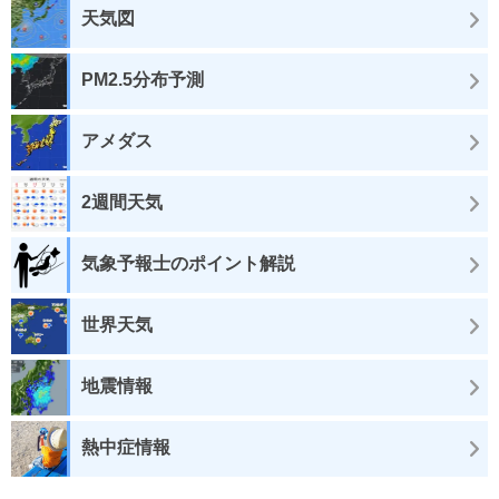
天気図
PM2.5分布予測
アメダス
2週間天気
気象予報士のポイント解説
世界天気
地震情報
熱中症情報