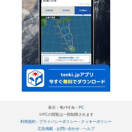
表示：
モバイル
｜
PC
※PCの閲覧は一部制限されます
利用規約
-
プライバシーポリシー
-
クッキーポリシー
広告掲載
-
お問い合わせ
-
ヘルプ