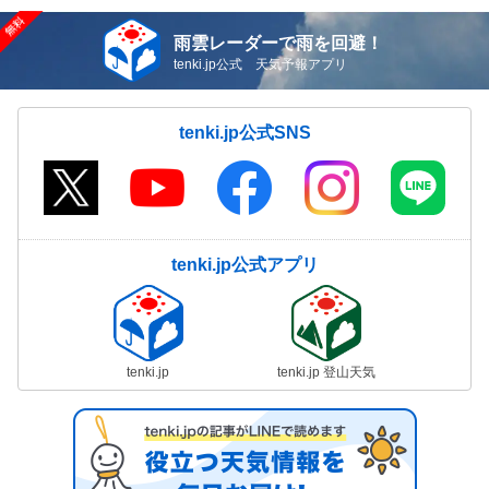
雨雲レーダーで雨を回避！
tenki.jp公式 天気予報アプリ
tenki.jp公式SNS
tenki.jp公式アプリ
tenki.jp
tenki.jp 登山天気