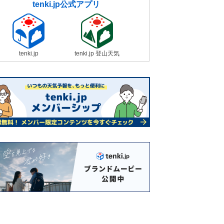
tenki.jp公式アプリ
tenki.jp
tenki.jp 登山天気