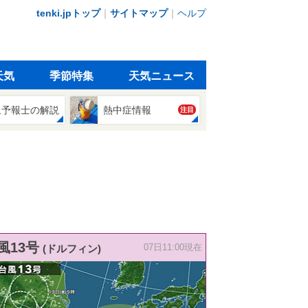
tenki.jpトップ
｜
サイトマップ
｜
ヘルプ
天気
季節特集
天気ニュース
象予報士の解説
熱中症情報
注目
風13号
(ドルフィン)
07日11:00現在