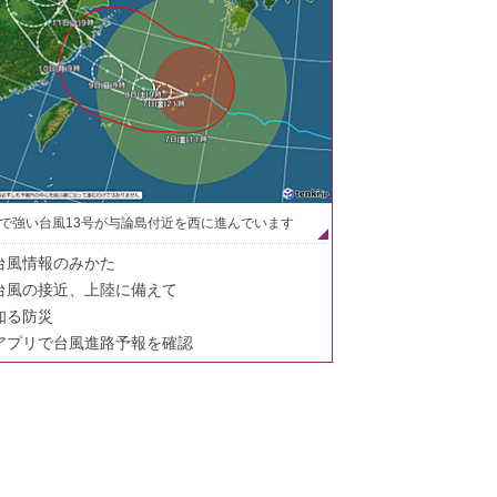
で強い台風13号が与論島付近を西に進んでいます
台風情報のみかた
台風の接近、上陸に備えて
知る防災
アプリで台風進路予報を確認