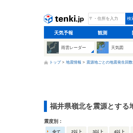
tenki.jp
検
天気予報
観測
雨雲レーダー
天気図
トップ
地震情報
震源地ごとの地震発生回数
福井県嶺北を震源とする
震度別：
全て
2以上
3以上
4以上