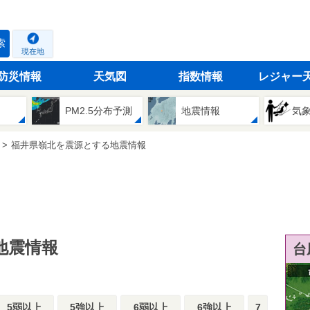
索
現在地
防災情報
天気図
指数情報
レジャー
PM2.5分布予測
地震情報
気
福井県嶺北を震源とする地震情報
地震情報
台
5弱以上
5強以上
6弱以上
6強以上
7