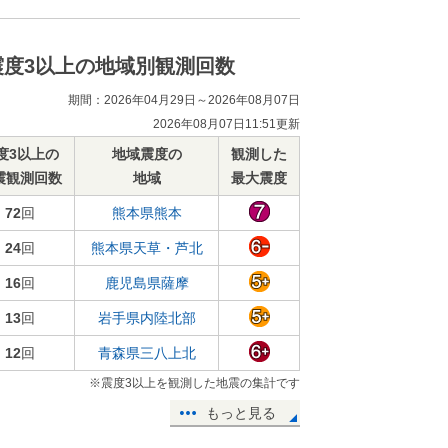
震度3以上の地域別観測回数
期間：2026年04月29日～2026年08月07日
2026年08月07日11:51更新
度3以上の
地域震度の
観測した
震観測回数
地域
最大震度
72
回
熊本県熊本
24
回
熊本県天草・芦北
16
回
鹿児島県薩摩
13
回
岩手県内陸北部
12
回
青森県三八上北
※震度3以上を観測した地震の集計です
もっと見る