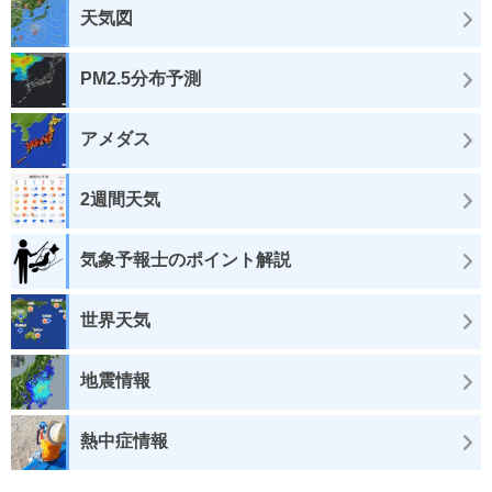
天気図
PM2.5分布予測
アメダス
2週間天気
気象予報士のポイント解説
世界天気
地震情報
熱中症情報