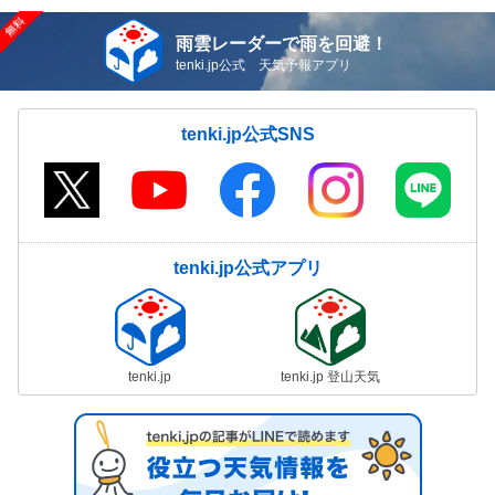
雨雲レーダーで雨を回避！
tenki.jp公式 天気予報アプリ
tenki.jp公式SNS
tenki.jp公式アプリ
tenki.jp
tenki.jp 登山天気