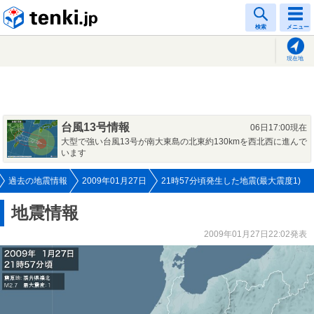
tenki.jp
検索
メニュー
現在地
台風13号情報
06日17:00現在
大型で強い台風13号が南大東島の北東約130kmを西北西に進んで
います
過去の地震情報
2009年01月27日
21時57分頃発生した地震(最大震度1)
地震情報
2009年01月27日22:02発表