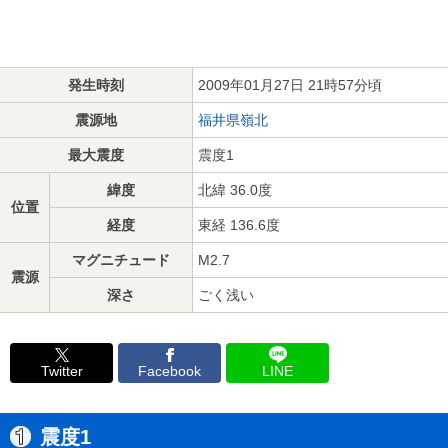
発生時刻
2009年01月27日 21時57分頃
震源地
福井県嶺北
最大震度
震度1
緯度
北緯 36.0度
位置
経度
東経 136.6度
マグニチュード
M2.7
震源
深さ
ごく浅い
Twitter
Facebook
LINE
震度1