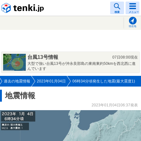
tenki.jp
検索
メニュー
現在地
台風13号情報
07日08:00現在
大型で強い台風13号が沖永良部島の東南東約50kmを西北西に進
んでいます
過去の地震情報
2023年01月04日
06時34分頃発生した地震(最大震度1)
地震情報
2023年01月04日06:37発表