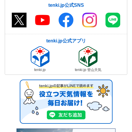
tenki.jp公式SNS
tenki.jp公式アプリ
tenki.jp
tenki.jp 登山天気