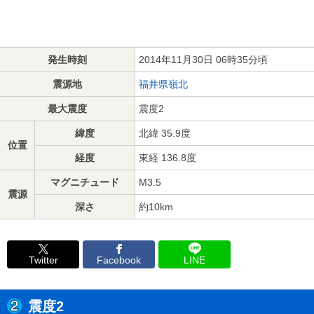
発生時刻
2014年11月30日 06時35分頃
震源地
福井県嶺北
最大震度
震度2
緯度
北緯 35.9度
位置
経度
東経 136.8度
マグニチュード
M3.5
震源
深さ
約10km
Twitter
Facebook
LINE
震度2