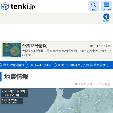
tenki.jp
検索
メニュー
現在地
台風13号情報
06日17:00現在
大型で強い台風13号が南大東島の北東約130kmを西北西に進んで
います
過去の地震情報
2014年11月30日
06時35分頃発生した地震(最大震度2)
地震情報
2014年11月30日06:39発表