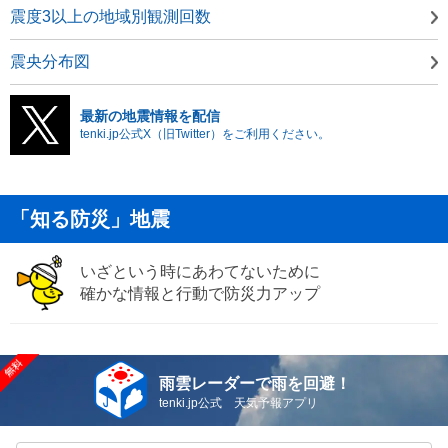
震度3以上の地域別観測回数
震央分布図
最新の地震情報を配信
tenki.jp公式X（旧Twitter）をご利用ください。
「知る防災」地震
いざという時にあわてないために
確かな情報と行動で防災力アップ
雨雲レーダーで雨を回避！
tenki.jp公式 天気予報アプリ