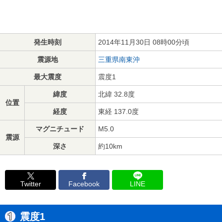
発生時刻
2014年11月30日 08時00分頃
震源地
三重県南東沖
最大震度
震度1
緯度
北緯 32.8度
位置
経度
東経 137.0度
マグニチュード
M5.0
震源
深さ
約10km
Twitter
Facebook
LINE
震度1