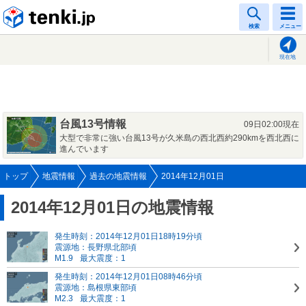
tenki.jp
検索
メニュー
現在地
台風13号情報
09日02:00現在
大型で非常に強い台風13号が久米島の西北西約290kmを西北西に
進んでいます
トップ
地震情報
過去の地震情報
2014年12月01日
2014年12月01日の地震情報
発生時刻：2014年12月01日18時19分頃
震源地：長野県北部頃
M1.9
最大震度：1
発生時刻：2014年12月01日08時46分頃
震源地：島根県東部頃
M2.3
最大震度：1