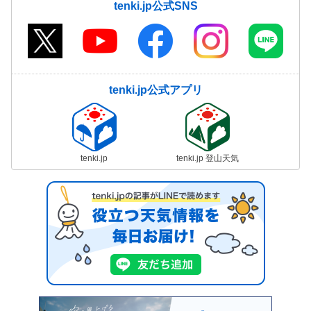
tenki.jp公式SNS
tenki.jp公式アプリ
tenki.jp
tenki.jp 登山天気