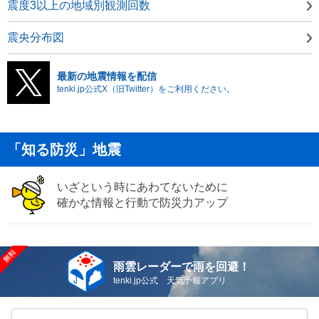
震度3以上の地域別観測回数
震央分布図
最新の地震情報を配信
tenki.jp公式X（旧Twitter）をご利用ください。
「知る防災」地震
いざという時にあわてないために
確かな情報と行動で防災力アップ
雨雲レーダーで雨を回避！
tenki.jp公式 天気予報アプリ