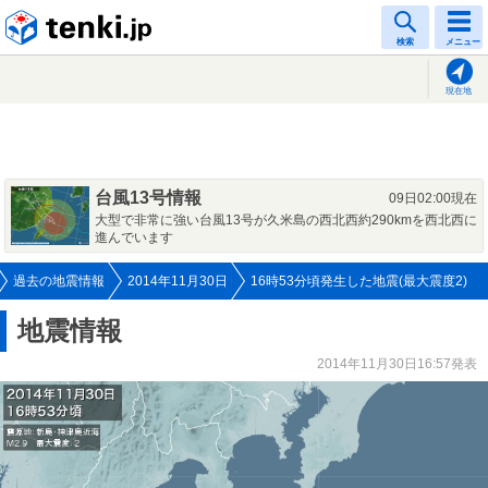
tenki.jp
検索
メニュー
現在地
台風13号情報
09日02:00現在
大型で非常に強い台風13号が久米島の西北西約290kmを西北西に
進んでいます
過去の地震情報
2014年11月30日
16時53分頃発生した地震(最大震度2)
地震情報
2014年11月30日16:57発表