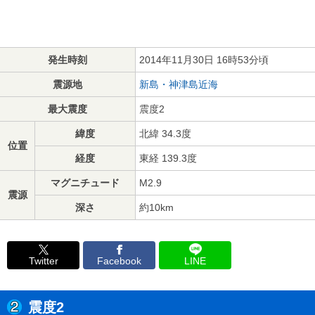
発生時刻
2014年11月30日 16時53分頃
震源地
新島・神津島近海
最大震度
震度2
緯度
北緯 34.3度
位置
経度
東経 139.3度
マグニチュード
M2.9
震源
深さ
約10km
Twitter
Facebook
LINE
震度2