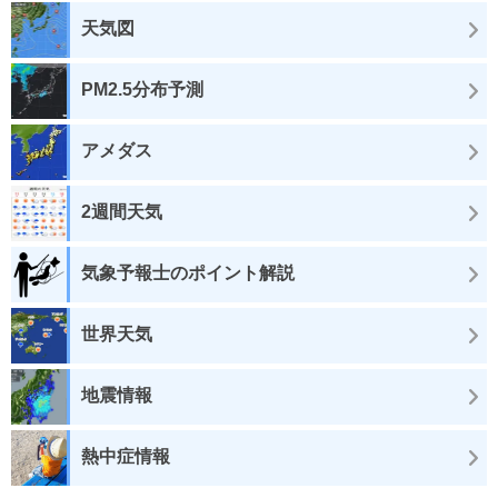
天気図
PM2.5分布予測
アメダス
2週間天気
気象予報士のポイント解説
世界天気
地震情報
熱中症情報