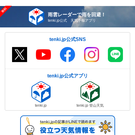
雨雲レーダーで雨を回避！
tenki.jp公式 天気予報アプリ
tenki.jp公式SNS
tenki.jp公式アプリ
tenki.jp
tenki.jp 登山天気