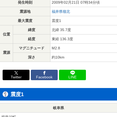
発生時刻
2009年02月21日 07時34分頃
震源地
福井県嶺北
最大震度
震度1
緯度
北緯 35.7度
位置
経度
東経 136.3度
マグニチュード
M2.8
震源
深さ
約10km
Twitter
Facebook
LINE
震度1
岐阜県
揖斐川町