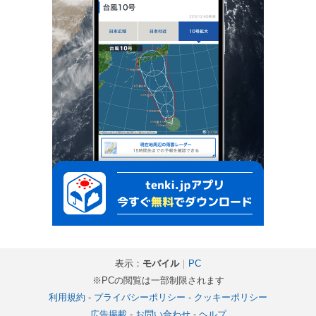
表示：
モバイル
｜
PC
※PCの閲覧は一部制限されます
利用規約
-
プライバシーポリシー
-
クッキーポリシー
広告掲載
-
お問い合わせ
-
ヘルプ