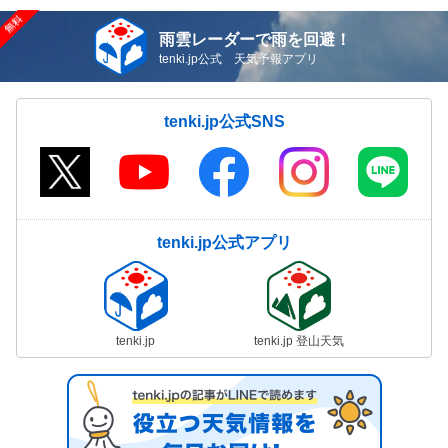
雨雲レーダーで雨を回避！
tenki.jp公式 天気予報アプリ
tenki.jp公式SNS
tenki.jp公式アプリ
tenki.jp
tenki.jp 登山天気