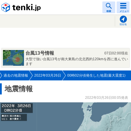
tenki.jp
検索
メニュー
現在地
台風13号情報
07日02:00現在
大型で強い台風13号が南大東島の北北西約120kmを西に進んでい
ます
過去の地震情報
2022年03月26日
00時02分頃発生した地震(最大震度1)
地震情報
2022年03月26日00:05発表