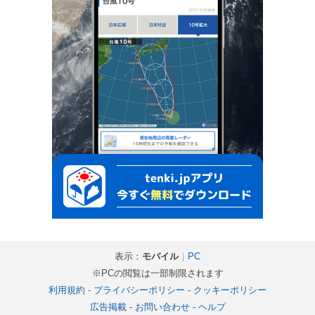
表示：
モバイル
｜
PC
※PCの閲覧は一部制限されます
利用規約
-
プライバシーポリシー
-
クッキーポリシー
広告掲載
-
お問い合わせ
-
ヘルプ