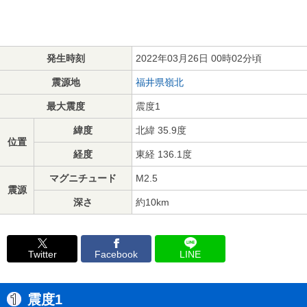
発生時刻
2022年03月26日 00時02分頃
震源地
福井県嶺北
最大震度
震度1
緯度
北緯 35.9度
位置
経度
東経 136.1度
マグニチュード
M2.5
震源
深さ
約10km
Twitter
Facebook
LINE
震度1