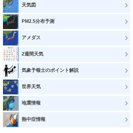
天気図
PM2.5分布予測
アメダス
2週間天気
気象予報士のポイント解説
世界天気
地震情報
熱中症情報