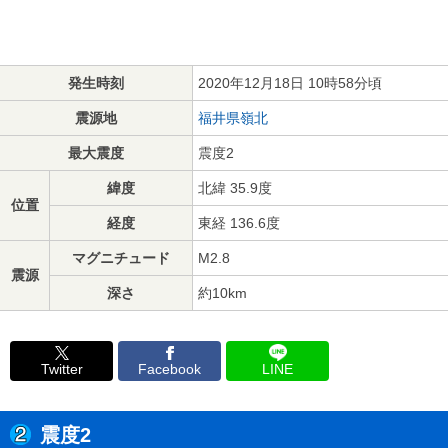
発生時刻
2020年12月18日 10時58分頃
震源地
福井県嶺北
最大震度
震度2
緯度
北緯 35.9度
位置
経度
東経 136.6度
マグニチュード
M2.8
震源
深さ
約10km
Twitter
Facebook
LINE
震度2