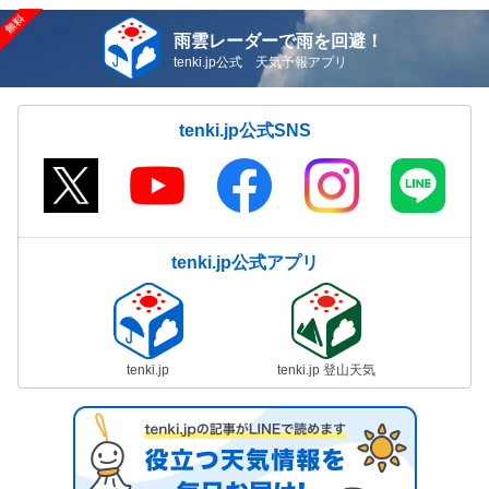
雨雲レーダーで雨を回避！
tenki.jp公式 天気予報アプリ
tenki.jp公式SNS
tenki.jp公式アプリ
tenki.jp
tenki.jp 登山天気