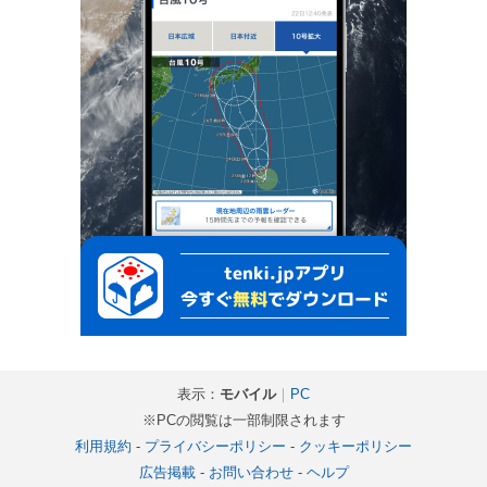
表示：
モバイル
｜
PC
※PCの閲覧は一部制限されます
利用規約
-
プライバシーポリシー
-
クッキーポリシー
広告掲載
-
お問い合わせ
-
ヘルプ