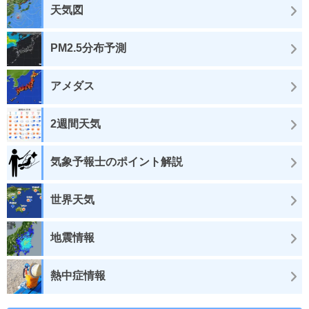
天気図
PM2.5分布予測
アメダス
2週間天気
気象予報士のポイント解説
世界天気
地震情報
熱中症情報