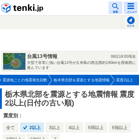
tenki.jp
検索
メニュー
現在地
台風13号情報
08日18:00現在
大型で非常に強い台風13号が久米島の西北西約190kmを西南西に
進んでいます
震源地ごとの地震発生回数
栃木県北部を震源とする地震情報
震度2以上
栃木県北部を震源とする地震情報
震度
2以上(日付の古い順)
震度別：
全て
2以上
3以上
4以上
5弱以上
5強以上