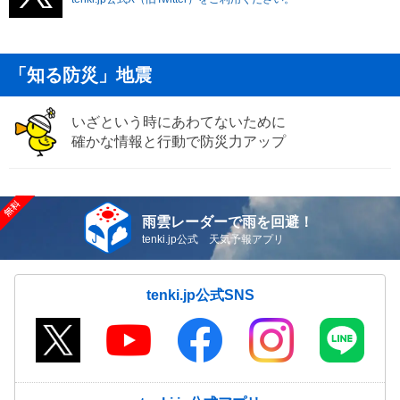
「知る防災」地震
いざという時にあわてないために
確かな情報と行動で防災力アップ
雨雲レーダーで雨を回避！
tenki.jp公式 天気予報アプリ
tenki.jp公式SNS