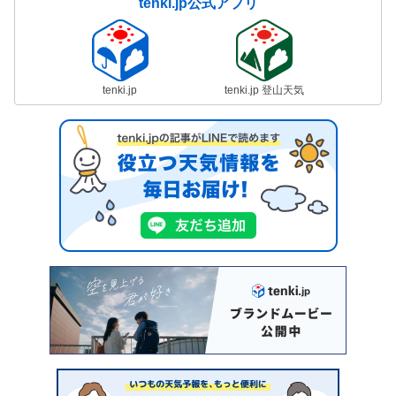
tenki.jp公式アプリ
tenki.jp
tenki.jp 登山天気