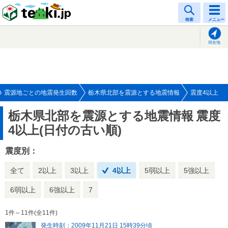
tenki.jp
検索
メニュー
現在地
震源地ごとの地震発生回数
栃木県北部を震源とする地震情報
震度4以上
栃木県北部を震源とする地震情報
震度
4以上(日付の古い順)
震度別：
全て
2以上
3以上
4以上
5弱以上
5強以上
6弱以上
6強以上
7
1件～11件(全11件)
発生時刻：2009年11月21日 15時39分頃