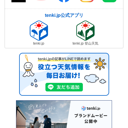
tenki.jp公式アプリ
tenki.jp
tenki.jp 登山天気