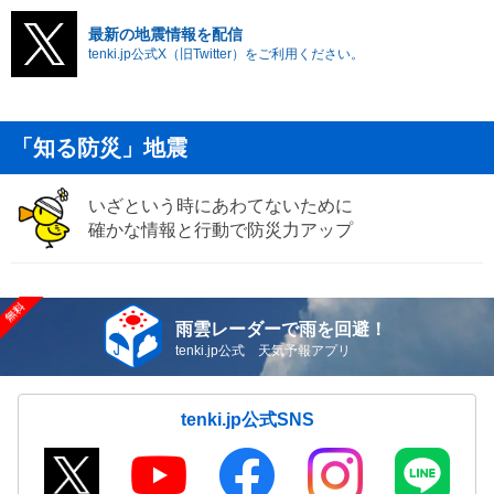
最新の地震情報を配信
tenki.jp公式X（旧Twitter）をご利用ください。
「知る防災」地震
いざという時にあわてないために
確かな情報と行動で防災力アップ
雨雲レーダーで雨を回避！
tenki.jp公式 天気予報アプリ
tenki.jp公式SNS