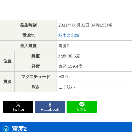
発生時刻
2011年04月02日 04時19分頃
震源地
栃木県北部
最大震度
震度2
緯度
北緯 36.6度
位置
経度
東経 139.4度
マグニチュード
M3.0
震源
深さ
ごく浅い
Twitter
Facebook
LINE
震度2