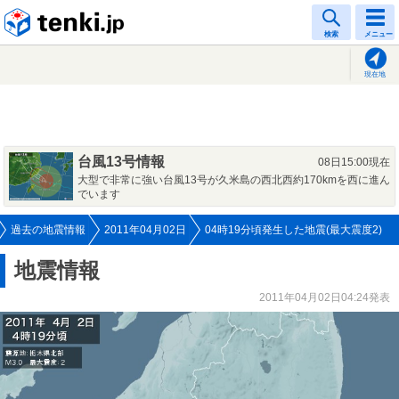
tenki.jp
検索
メニュー
現在地
台風13号情報
08日15:00現在
大型で非常に強い台風13号が久米島の西北西約170kmを西に進ん
でいます
過去の地震情報
2011年04月02日
04時19分頃発生した地震(最大震度2)
地震情報
2011年04月02日04:24発表