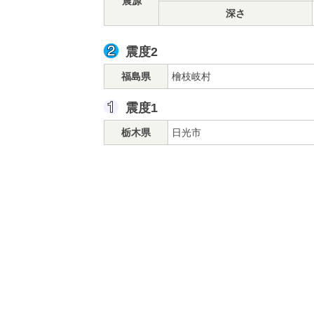
震源
深さ
震度2
福島県
檜枝岐村
震度1
栃木県
日光市