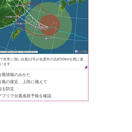
で非常に強い台風13号が名護市の北約50kmを西に進
います
台風情報のみかた
台風の接近、上陸に備えて
知る防災
アプリで台風進路予報を確認