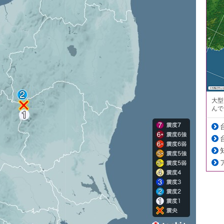
大型
んで