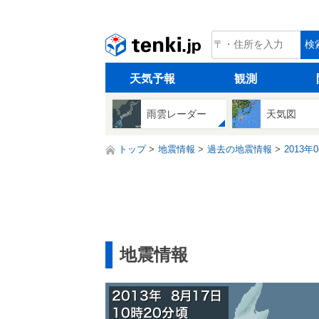
tenki.jp
検
天気予報
観測
雨雲レーダー
天気図
トップ
地震情報
過去の地震情報
2013年
地震情報