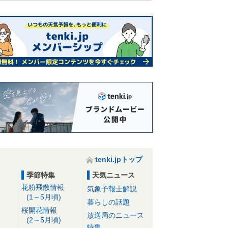
tenki.jpトップ
季節特集
天気ニュース
花粉飛散情報
気象予報士解説
(1～5月頃)
暮らしの話題
桜開花情報
放送局のニュース
(2～5月頃)
特集