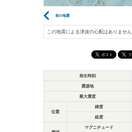
前の地震
この地震による津波の心配はありません
発生時刻
震源地
最大震度
緯度
位置
経度
マグニチュード