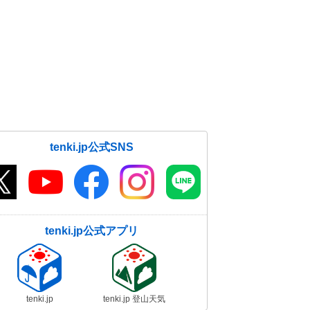
tenki.jp公式SNS
tenki.jp公式アプリ
tenki.jp
tenki.jp 登山天気