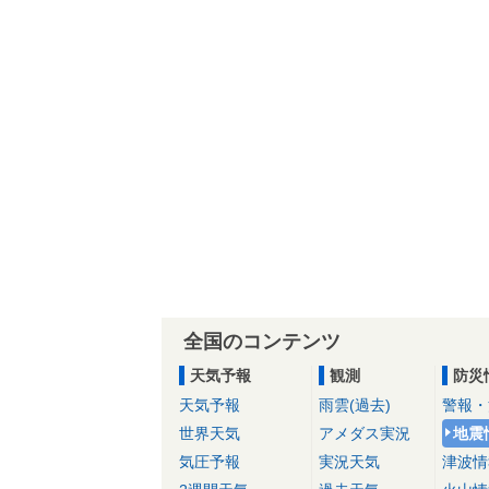
全国のコンテンツ
天気予報
観測
防災
天気予報
雨雲(過去)
警報・
世界天気
アメダス実況
地震
気圧予報
実況天気
津波情