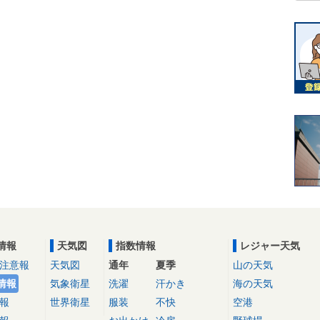
情報
天気図
指数情報
レジャー天気
注意報
天気図
通年
夏季
山の天気
情報
気象衛星
洗濯
汗かき
海の天気
報
世界衛星
服装
不快
空港