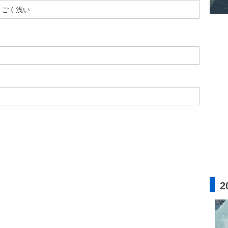
ごく浅い
2