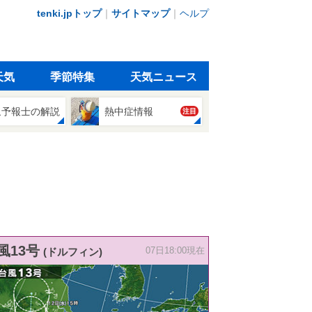
tenki.jpトップ
｜
サイトマップ
｜
ヘルプ
天気
季節特集
天気ニュース
象予報士の解説
熱中症情報
注目
風13号
(ドルフィン)
07日18:00現在