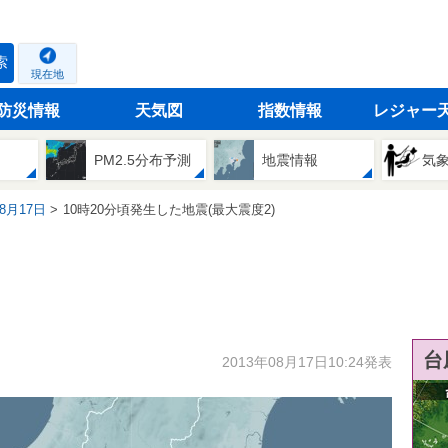
索
現在地
防災情報
天気図
指数情報
レジャー
PM2.5分布予測
地震情報
気
08月17日
10時20分頃発生した地震(最大震度2)
台
2013年08月17日10:24発表