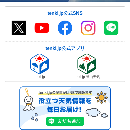
tenki.jp公式SNS
tenki.jp公式アプリ
tenki.jp
tenki.jp 登山天気