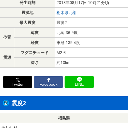
発生時刻
2013年08月17日 10時21分頃
震源地
栃木県北部
最大震度
震度2
緯度
北緯 36.9度
位置
経度
東経 139.4度
マグニチュード
M2.6
震源
深さ
約10km
Twitter
Facebook
LINE
震度2
福島県
檜枝岐村