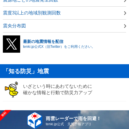
震度3以上の地域別観測回数
震央分布図
最新の地震情報を配信
tenki.jp公式X（旧Twitter）をご利用ください。
「知る防災」地震
いざという時にあわてないために
確かな情報と行動で防災力アップ
雨雲レーダーで雨を回避！
tenki.jp公式 天気予報アプリ