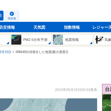
索
現在地
防災情報
天気図
指数情報
レジャー
PM2.5分布予測
地震情報
気
05月15日
00時49分頃発生した地震(最大震度2)
台
2013年05月15日00:53発表