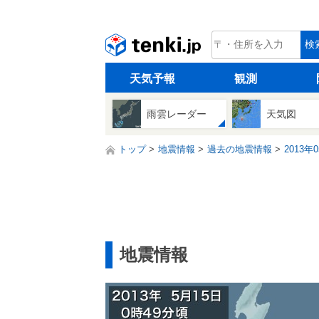
tenki.jp
検
天気予報
観測
雨雲レーダー
天気図
トップ
地震情報
過去の地震情報
2013年
地震情報