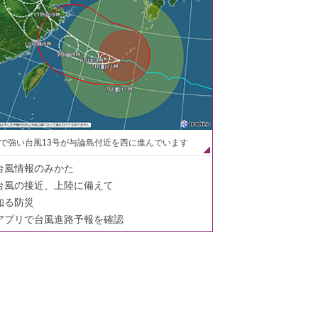
で強い台風13号が与論島付近を西に進んでいます
台風情報のみかた
台風の接近、上陸に備えて
知る防災
アプリで台風進路予報を確認