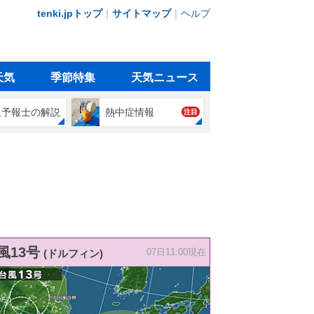
tenki.jpトップ
｜
サイトマップ
｜
ヘルプ
天気
季節特集
天気ニュース
象予報士の解説
熱中症情報
注目
風13号
(ドルフィン)
07日11:00現在