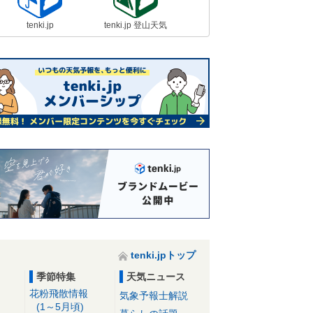
tenki.jp
tenki.jp 登山天気
tenki.jpトップ
季節特集
天気ニュース
花粉飛散情報
気象予報士解説
(1～5月頃)