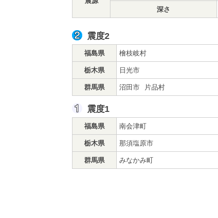
震源
深さ
震度2
福島県
檜枝岐村
栃木県
日光市
群馬県
沼田市
片品村
震度1
福島県
南会津町
栃木県
那須塩原市
群馬県
みなかみ町