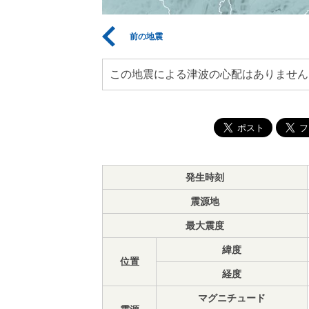
前の地震
この地震による津波の心配はありません
発生時刻
震源地
最大震度
緯度
位置
経度
マグニチュード