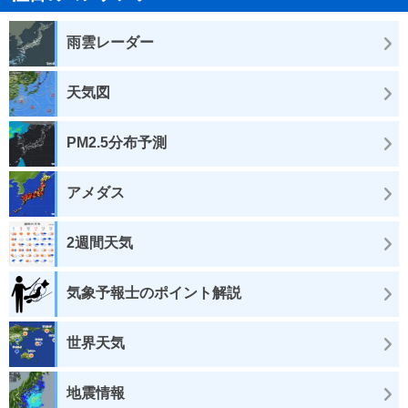
雨雲レーダー
天気図
PM2.5分布予測
アメダス
2週間天気
気象予報士のポイント解説
世界天気
地震情報