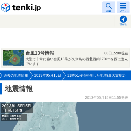
tenki.jp
検索
メニュー
現在地
台風13号情報
08日15:00現在
大型で非常に強い台風13号が久米島の西北西約170kmを西に進ん
でいます
過去の地震情報
2013年05月15日
11時51分頃発生した地震(最大震度1)
地震情報
2013年05月15日11:55発表