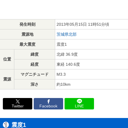
発生時刻
2013年05月15日 11時51分頃
震源地
茨城県北部
最大震度
震度1
緯度
北緯 36.9度
位置
経度
東経 140.6度
マグニチュード
M3.3
震源
深さ
約10km
Twitter
Facebook
LINE
震度1