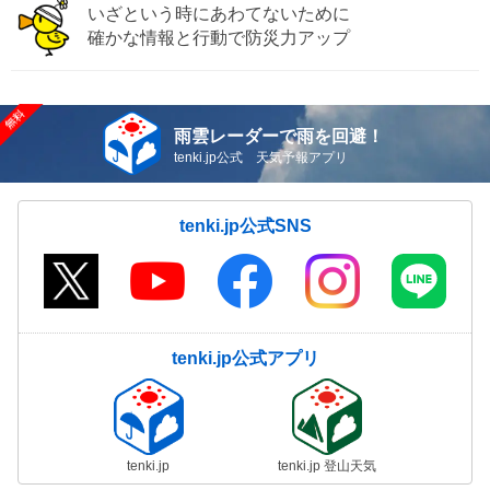
いざという時にあわてないために
確かな情報と行動で防災力アップ
雨雲レーダーで雨を回避！
tenki.jp公式 天気予報アプリ
tenki.jp公式SNS
tenki.jp公式アプリ
tenki.jp
tenki.jp 登山天気