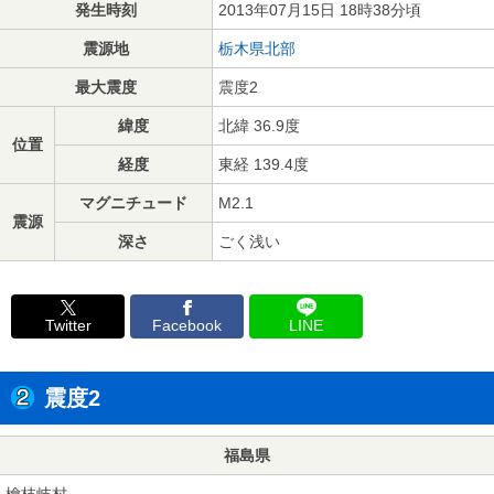
発生時刻
2013年07月15日 18時38分頃
震源地
栃木県北部
最大震度
震度2
緯度
北緯 36.9度
位置
経度
東経 139.4度
マグニチュード
M2.1
震源
深さ
ごく浅い
Twitter
Facebook
LINE
震度2
福島県
檜枝岐村