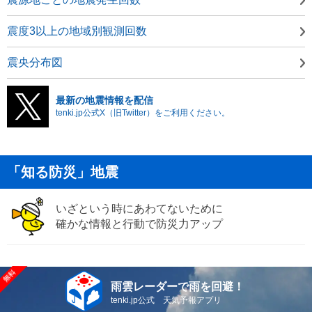
震度3以上の地域別観測回数
震央分布図
最新の地震情報を配信
tenki.jp公式X（旧Twitter）をご利用ください。
「知る防災」地震
いざという時にあわてないために
確かな情報と行動で防災力アップ
雨雲レーダーで雨を回避！
tenki.jp公式 天気予報アプリ