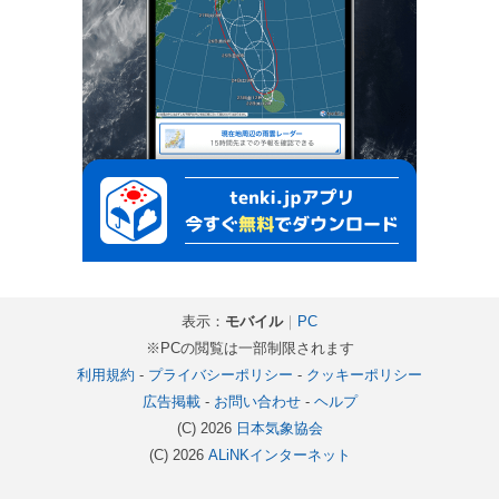
表示：
モバイル
｜
PC
※PCの閲覧は一部制限されます
利用規約
-
プライバシーポリシー
-
クッキーポリシー
広告掲載
-
お問い合わせ
-
ヘルプ
(C) 2026
日本気象協会
(C) 2026
ALiNKインターネット