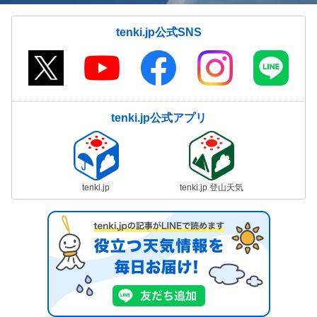
tenki.jp公式SNS
tenki.jp公式アプリ
tenki.jp
tenki.jp 登山天気