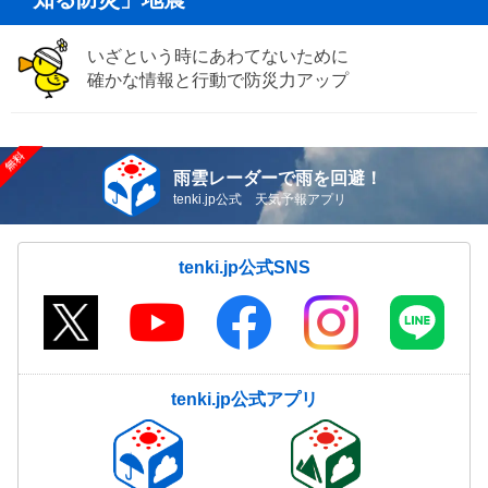
いざという時にあわてないために
確かな情報と行動で防災力アップ
雨雲レーダーで雨を回避！
tenki.jp公式 天気予報アプリ
tenki.jp公式SNS
tenki.jp公式アプリ