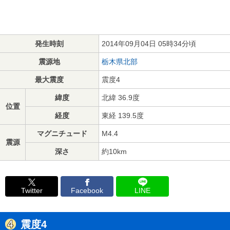
発生時刻
2014年09月04日 05時34分頃
震源地
栃木県北部
最大震度
震度4
緯度
北緯 36.9度
位置
経度
東経 139.5度
マグニチュード
M4.4
震源
深さ
約10km
Twitter
Facebook
LINE
震度4