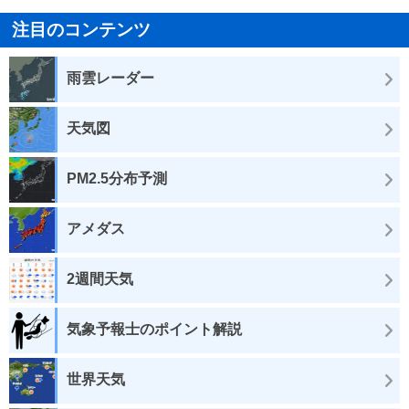
注目のコンテンツ
雨雲レーダー
天気図
PM2.5分布予測
アメダス
2週間天気
気象予報士のポイント解説
世界天気