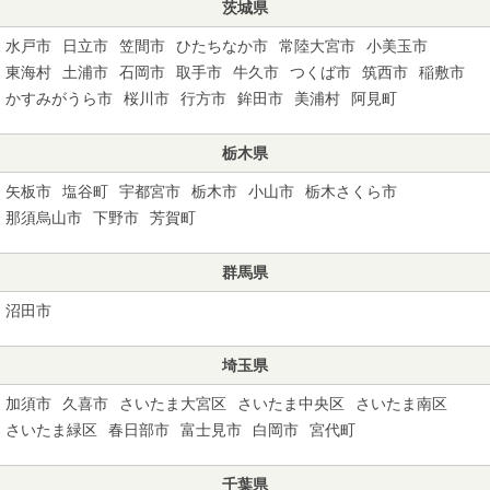
茨城県
水戸市
日立市
笠間市
ひたちなか市
常陸大宮市
小美玉市
東海村
土浦市
石岡市
取手市
牛久市
つくば市
筑西市
稲敷市
かすみがうら市
桜川市
行方市
鉾田市
美浦村
阿見町
栃木県
矢板市
塩谷町
宇都宮市
栃木市
小山市
栃木さくら市
那須烏山市
下野市
芳賀町
群馬県
沼田市
埼玉県
加須市
久喜市
さいたま大宮区
さいたま中央区
さいたま南区
さいたま緑区
春日部市
富士見市
白岡市
宮代町
千葉県