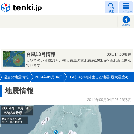
tenki.jp
検索
メニュー
現在地
台風13号情報
06日14:00現在
大型で強い台風13号が南大東島の東北東約190kmを西北西に進ん
でいます
過去の地震情報
2014年09月04日
05時34分頃発生した地震(最大震度4)
地震情報
2014年09月04日05:38発表