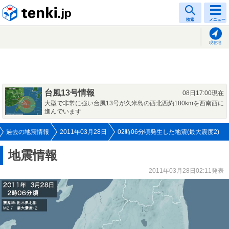
tenki.jp
検索
メニュー
現在地
台風13号情報
08日17:00現在
大型で非常に強い台風13号が久米島の西北西約180kmを西南西に
進んでいます
過去の地震情報
2011年03月28日
02時06分頃発生した地震(最大震度2)
地震情報
2011年03月28日02:11発表