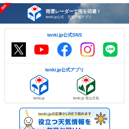
雨雲レーダーで雨を回避！
tenki.jp公式 天気予報アプリ
tenki.jp公式SNS
tenki.jp公式アプリ
tenki.jp
tenki.jp 登山天気