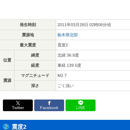
発生時刻
2011年03月28日 02時06分頃
震源地
栃木県北部
最大震度
震度2
緯度
北緯 36.8度
位置
経度
東経 139.5度
マグニチュード
M2.7
震源
深さ
ごく浅い
Twitter
Facebook
LINE
震度2