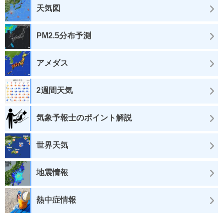
天気図
PM2.5分布予測
アメダス
2週間天気
気象予報士のポイント解説
世界天気
地震情報
熱中症情報