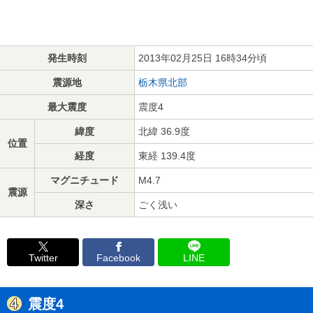
発生時刻
2013年02月25日 16時34分頃
震源地
栃木県北部
最大震度
震度4
緯度
北緯 36.9度
位置
経度
東経 139.4度
マグニチュード
M4.7
震源
深さ
ごく浅い
Twitter
Facebook
LINE
震度4