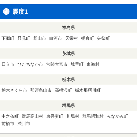
震度1
福島県
下郷町
只見町
郡山市
白河市
天栄村
棚倉町
矢祭町
茨城県
日立市
ひたちなか市
常陸大宮市
城里町
東海村
栃木県
栃木さくら市
那須烏山市
高根沢町
栃木那珂川町
群馬県
中之条町
群馬高山村
東吾妻町
川場村
群馬昭和村
みなかみ町
前橋市
渋川市