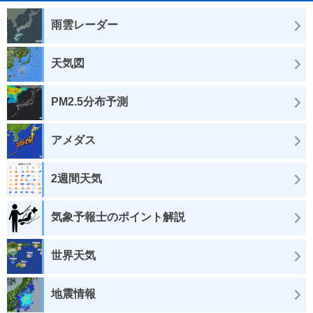
雨雲レーダー
天気図
PM2.5分布予測
アメダス
2週間天気
気象予報士のポイント解説
世界天気
地震情報