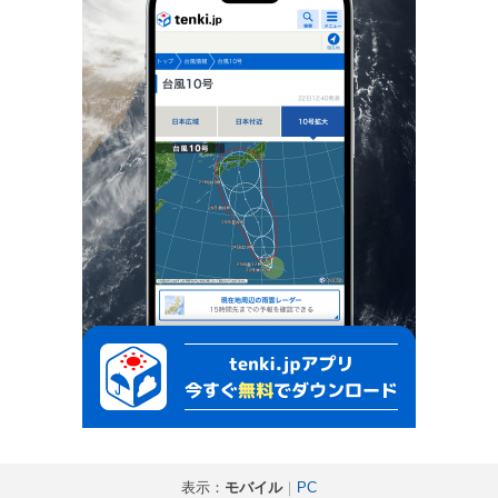
表示：
モバイル
｜
PC