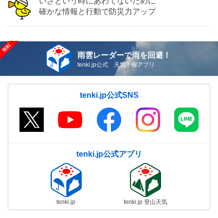
いざという時にあわてないために
確かな情報と行動で防災力アップ
雨雲レーダーで雨を回避！
tenki.jp公式 天気予報アプリ
tenki.jp公式SNS
tenki.jp公式アプリ
tenki.jp
tenki.jp 登山天気