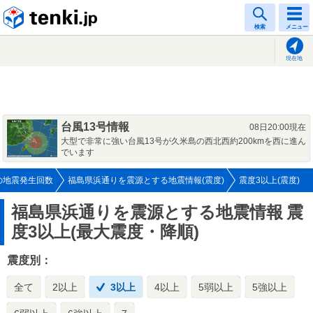
tenki.jp
検索
メニュー
現在地
台風13号情報
08日20:00現在
大型で非常に強い台風13号が久米島の西北西約200kmを西に進ん
でいます
の地震発生回数
福島県浜通りを震源とする地震情報(震度)
震度3以上(震度)
福島県浜通りを震源とする地震情報
震
度3以上(最大震度・降順)
震度別：
全て
2以上
3以上
4以上
5弱以上
5強以上