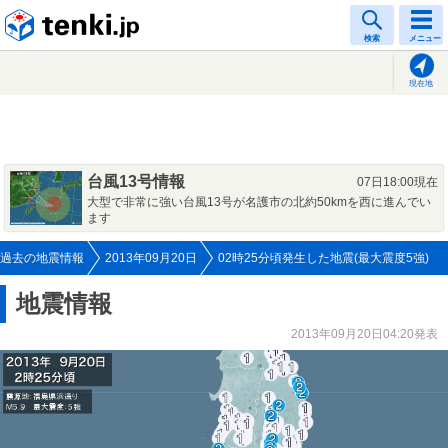
tenki.jp
検索
メニュー
現在地
台風13号情報
07日18:00現在
大型で非常に強い台風13号が名護市の北約50kmを西に進んでい
ます
過去の地震情報
2013年09月20日
02時25分頃発生した地震(最大震度5強)
地震情報
2013年09月20日04:20発表