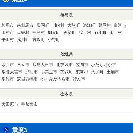
福島県
相馬市
南相馬市
富岡町
川内村
大熊町
浪江町
葛尾村
白河市
田村市
天栄村
中島村
棚倉町
矢祭町
鮫川村
石川町
玉川村
平田村
浅川町
古殿町
小野町
茨城県
水戸市
日立市
常陸太田市
北茨城市
笠間市
ひたちなか市
常陸大宮市
那珂市
小美玉市
茨城町
東海村
大子町
土浦市
常総市
茨城鹿嶋市
かすみがうら市
行方市
栃木県
大田原市
宇都宮市
震度3