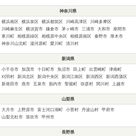
神奈川県
横浜南区
横浜泉区
横浜都筑区
川崎高津区
川崎多摩区
川崎麻生区
横須賀市
鎌倉市
茅ヶ崎市
三浦市
大和市
座間市
寒川町
相模原緑区
相模原中央区
相模原南区
秦野市
厚木市
神奈川山北町
湯河原町
愛川町
清川村
新潟県
小千谷市
加茂市
十日町市
魚沼市
田上町
出雲崎町
津南町
刈羽村
新潟北区
新潟中央区
新潟江南区
新潟西区
新潟西蒲区
新発田市
燕市
五泉市
胎内市
聖籠町
弥彦村
関川村
上越市
山梨県
大月市
上野原市
富士河口湖町
小菅村
丹波山村
甲府市
山梨北杜市
笛吹市
甲州市
長野県