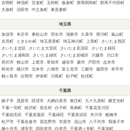
吉岡町
神流町
甘楽町
玉村町
板倉町
群馬明和町
群馬千代田町
大泉町
沼田市
中之条町
東吾妻町
埼玉県
加須市
本庄市
東松山市
羽生市
鴻巣市
久喜市
滑川町
嵐山町
吉見町
ときがわ町
埼玉美里町
埼玉神川町
上里町
さいたま西区
さいたま北区
さいたま大宮区
さいたま見沼区
さいたま桜区
さいたま浦和区
さいたま緑区
さいたま岩槻区
川越市
川口市
所沢市
狭山市
上尾市
草加市
越谷市
蕨市
戸田市
志木市
和光市
桶川市
北本市
八潮市
富士見市
三郷市
蓮田市
幸手市
鶴ヶ島市
白岡市
伊奈町
川島町
杉戸町
松伏町
千葉県
銚子市
茂原市
匝瑳市
大網白里市
東庄町
九十九里町
横芝光町
千葉一宮町
睦沢町
長生村
白子町
長柄町
千葉花見川区
千葉稲毛区
千葉若葉区
千葉緑区
千葉美浜区
市川市
船橋市
松戸市
千葉佐倉市
習志野市
市原市
流山市
八千代市
我孫子市
鎌ケ谷市
浦安市
四街道市
白井市
千葉酒々井町
千葉栄町