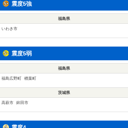
震度5強
福島県
いわき市
震度5弱
福島県
福島広野町
楢葉町
茨城県
高萩市
鉾田市
震度4