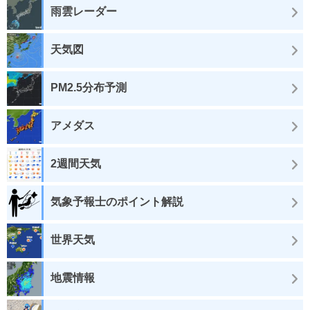
雨雲レーダー
天気図
PM2.5分布予測
アメダス
2週間天気
気象予報士のポイント解説
世界天気
地震情報