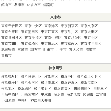
館山市
君津市
いすみ市
鋸南町
東京都
東京千代田区
東京中央区
東京港区
東京新宿区
東京文京区
東京台東区
東京墨田区
東京江東区
東京品川区
東京大田区
東京世田谷区
東京渋谷区
東京中野区
東京杉並区
東京北区
東京荒川区
東京板橋区
東京練馬区
東京葛飾区
東京江戸川区
武蔵野市
三鷹市
調布市
町田市
小平市
東大和市
清瀬市
青梅市
神奈川県
横浜鶴見区
横浜神奈川区
横浜西区
横浜中区
横浜保土ケ谷区
横浜磯子区
横浜金沢区
横浜港北区
横浜戸塚区
横浜港南区
横浜旭区
横浜緑区
横浜瀬谷区
横浜青葉区
川崎川崎区
川崎幸区
川崎中原区
川崎宮前区
平塚市
藤沢市
海老名市
綾瀬市
二宮町
小田原市
中井町
神奈川大井町