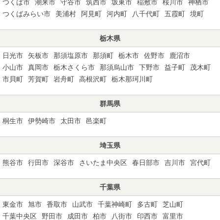
つくば市
潮来市
守谷市
筑西市
坂東市
稲敷市
桜川市
神栖市
つくばみらい市
美浦村
阿見町
河内町
八千代町
五霞町
境町
栃木県
日光市
矢板市
那須塩原市
那須町
栃木市
佐野市
鹿沼市
小山市
真岡市
栃木さくら市
那須烏山市
下野市
益子町
茂木町
市貝町
芳賀町
岩舟町
高根沢町
栃木那珂川町
群馬県
桐生市
伊勢崎市
太田市
邑楽町
埼玉県
熊谷市
行田市
深谷市
さいたま中央区
春日部市
吉川市
宮代町
千葉県
東金市
旭市
香取市
山武市
千葉神崎町
多古町
芝山町
千葉中央区
野田市
成田市
柏市
八街市
印西市
富里市