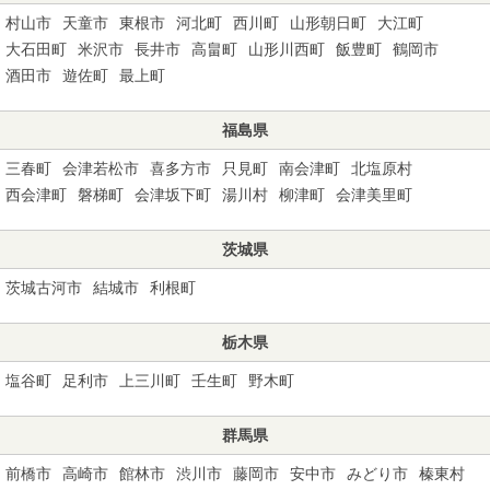
村山市
天童市
東根市
河北町
西川町
山形朝日町
大江町
大石田町
米沢市
長井市
高畠町
山形川西町
飯豊町
鶴岡市
酒田市
遊佐町
最上町
福島県
三春町
会津若松市
喜多方市
只見町
南会津町
北塩原村
西会津町
磐梯町
会津坂下町
湯川村
柳津町
会津美里町
茨城県
茨城古河市
結城市
利根町
栃木県
塩谷町
足利市
上三川町
壬生町
野木町
群馬県
前橋市
高崎市
館林市
渋川市
藤岡市
安中市
みどり市
榛東村