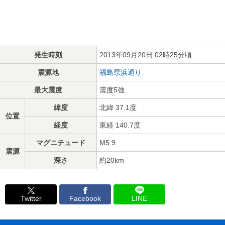
発生時刻
2013年09月20日 02時25分頃
震源地
福島県浜通り
最大震度
震度5強
緯度
北緯 37.1度
位置
経度
東経 140.7度
マグニチュード
M5.9
震源
深さ
約20km
Twitter
Facebook
LINE