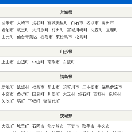
宮城県
登米市
大崎市
涌谷町
宮城美里町
白石市
名取市
角田市
岩沼市
蔵王町
大河原町
村田町
宮城川崎町
丸森町
亘理町
山元町
仙台青葉区
石巻市
東松島市
松島町
山形県
上山市
山辺町
中山町
南陽市
白鷹町
福島県
新地町
飯舘村
福島市
郡山市
須賀川市
二本松市
福島伊達市
本宮市
桑折町
国見町
川俣町
大玉村
鏡石町
西郷村
泉崎村
矢吹町
塙町
下郷町
猪苗代町
茨城県
大洗町
城里町
石岡市
龍ケ崎市
下妻市
取手市
牛久市