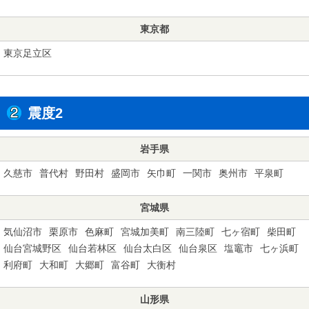
東京都
東京足立区
震度2
岩手県
久慈市
普代村
野田村
盛岡市
矢巾町
一関市
奥州市
平泉町
宮城県
気仙沼市
栗原市
色麻町
宮城加美町
南三陸町
七ヶ宿町
柴田町
仙台宮城野区
仙台若林区
仙台太白区
仙台泉区
塩竈市
七ヶ浜町
利府町
大和町
大郷町
富谷町
大衡村
山形県