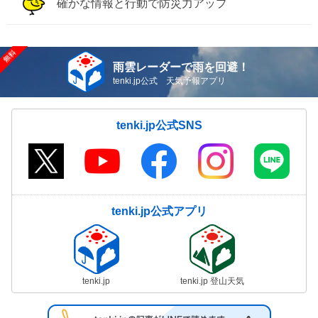
確かな情報と行動で防災力アップ
雨雲レーダーで雨を回避！
tenki.jp公式 天気予報アプリ
tenki.jp公式SNS
tenki.jp公式アプリ
tenki.jp
tenki.jp 登山天気