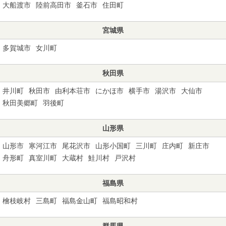
大船渡市
陸前高田市
釜石市
住田町
宮城県
多賀城市
女川町
秋田県
井川町
秋田市
由利本荘市
にかほ市
横手市
湯沢市
大仙市
秋田美郷町
羽後町
山形県
山形市
寒河江市
尾花沢市
山形小国町
三川町
庄内町
新庄市
舟形町
真室川町
大蔵村
鮭川村
戸沢村
福島県
檜枝岐村
三島町
福島金山町
福島昭和村
群馬県