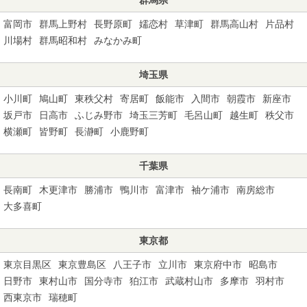
富岡市
群馬上野村
長野原町
嬬恋村
草津町
群馬高山村
片品村
川場村
群馬昭和村
みなかみ町
埼玉県
小川町
鳩山町
東秩父村
寄居町
飯能市
入間市
朝霞市
新座市
坂戸市
日高市
ふじみ野市
埼玉三芳町
毛呂山町
越生町
秩父市
横瀬町
皆野町
長瀞町
小鹿野町
千葉県
長南町
木更津市
勝浦市
鴨川市
富津市
袖ケ浦市
南房総市
大多喜町
東京都
東京目黒区
東京豊島区
八王子市
立川市
東京府中市
昭島市
日野市
東村山市
国分寺市
狛江市
武蔵村山市
多摩市
羽村市
西東京市
瑞穂町