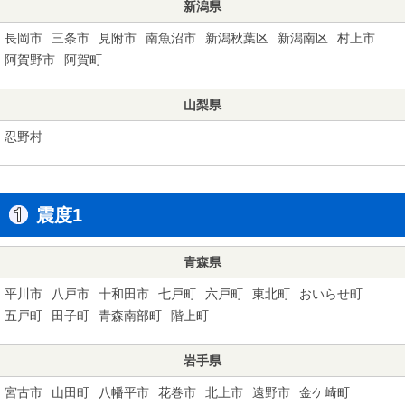
新潟県
長岡市
三条市
見附市
南魚沼市
新潟秋葉区
新潟南区
村上市
阿賀野市
阿賀町
山梨県
忍野村
震度1
青森県
平川市
八戸市
十和田市
七戸町
六戸町
東北町
おいらせ町
五戸町
田子町
青森南部町
階上町
岩手県
宮古市
山田町
八幡平市
花巻市
北上市
遠野市
金ケ崎町