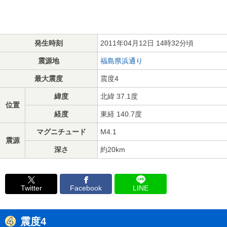
発生時刻
2011年04月12日 14時32分頃
震源地
福島県浜通り
最大震度
震度4
緯度
北緯 37.1度
位置
経度
東経 140.7度
マグニチュード
M4.1
震源
深さ
約20km
Twitter
Facebook
LINE
震度4