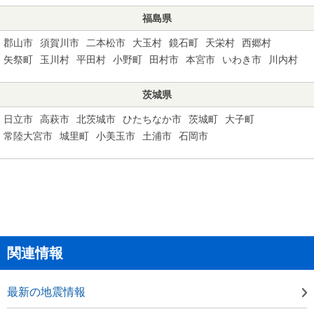
福島県
郡山市
須賀川市
二本松市
大玉村
鏡石町
天栄村
西郷村
矢祭町
玉川村
平田村
小野町
田村市
本宮市
いわき市
川内村
茨城県
日立市
高萩市
北茨城市
ひたちなか市
茨城町
大子町
常陸大宮市
城里町
小美玉市
土浦市
石岡市
関連情報
最新の地震情報