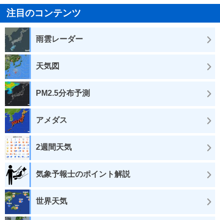
注目のコンテンツ
雨雲レーダー
天気図
PM2.5分布予測
アメダス
2週間天気
気象予報士のポイント解説
世界天気