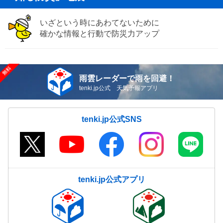
いざという時にあわてないために
確かな情報と行動で防災力アップ
雨雲レーダーで雨を回避！
tenki.jp公式 天気予報アプリ
tenki.jp公式SNS
tenki.jp公式アプリ