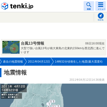
tenki.jp
検索
メニュー
現在地
台風13号情報
06日16:00現在
大型で強い台風13号が南大東島の北東約150kmを西北西に進んで
います
過去の地震情報
2011年04月12日
14時32分頃発生した地震(最大震度4)
地震情報
2011年04月12日14:36発表