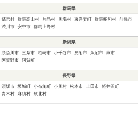
群馬県
嬬恋村
群馬高山村
片品村
川場村
東吾妻町
群馬昭和村
前橋市
渋川市
安中市
群馬上野村
新潟県
糸魚川市
三条市
柏崎市
小千谷市
見附市
魚沼市
燕市
阿賀野市
阿賀町
長野県
須坂市
坂城町
小布施町
小川村
松本市
上田市
軽井沢町
青木村
麻績村
筑北村