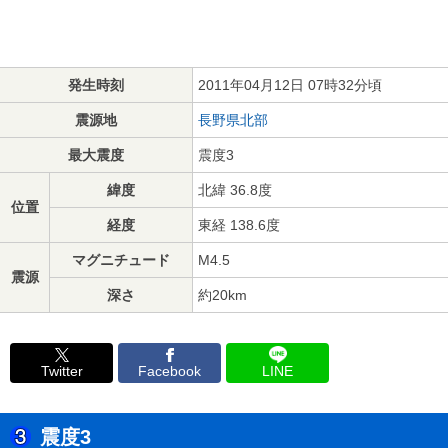
発生時刻
2011年04月12日 07時32分頃
震源地
長野県北部
最大震度
震度3
緯度
北緯 36.8度
位置
経度
東経 138.6度
マグニチュード
M4.5
震源
深さ
約20km
Twitter
Facebook
LINE
震度3