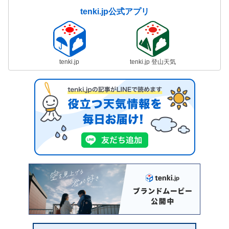
tenki.jp公式アプリ
tenki.jp
tenki.jp 登山天気