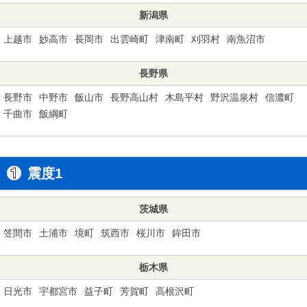
新潟県
上越市
妙高市
長岡市
出雲崎町
津南町
刈羽村
南魚沼市
長野県
長野市
中野市
飯山市
長野高山村
木島平村
野沢温泉村
信濃町
千曲市
飯綱町
震度1
茨城県
笠間市
土浦市
境町
筑西市
桜川市
鉾田市
栃木県
日光市
宇都宮市
益子町
芳賀町
高根沢町