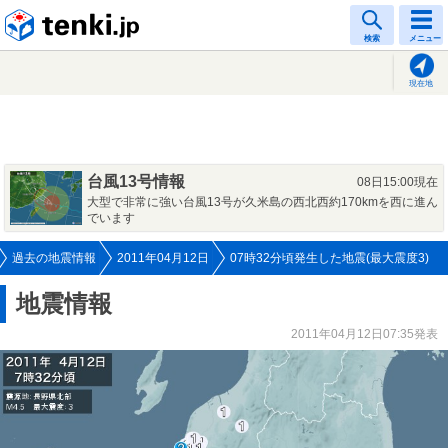
tenki.jp
検索
メニュー
現在地
台風13号情報
08日15:00現在
大型で非常に強い台風13号が久米島の西北西約170kmを西に進ん
でいます
過去の地震情報
2011年04月12日
07時32分頃発生した地震(最大震度3)
地震情報
2011年04月12日07:35発表