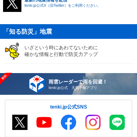
tenki.jp公式X（旧Twitter）をご利用ください。
「知る防災」地震
いざという時にあわてないために
確かな情報と行動で防災力アップ
雨雲レーダーで雨を回避！
tenki.jp公式 天気予報アプリ
tenki.jp公式SNS